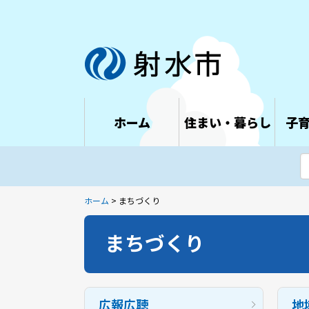
ホーム
住まい・暮らし
子
ホーム
> まちづくり
まちづくり
広報広聴
地