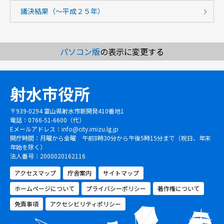
議決結果（～平成２５年）
パソコン版
の表示に変更する
射水市役所
〒939-0294 富山県射水市新開発410番地1
電話：0766-51-6600（代）
Eメールアドレス：
info@city.imizu.lg.jp
開庁時間：月曜から金曜 午前8時30分から午後5時15分まで（祝日、年末
年始を除く）
法人番号：2000020162116
アクセスマップ
庁舎案内
サイトマップ
ホームページについて
プライバシーポリシー
著作権について
免責事項
アクセシビリティポリシー