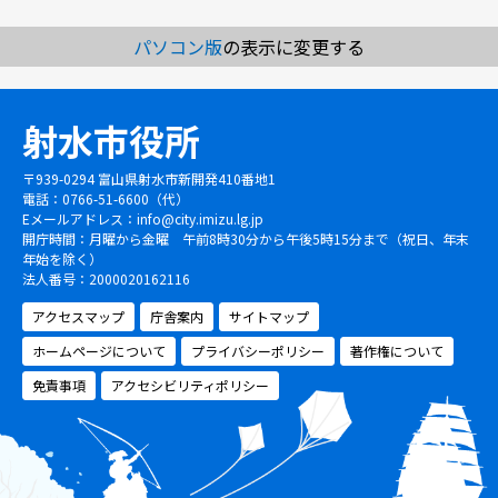
パソコン版
の表示に変更する
射水市役所
〒939-0294 富山県射水市新開発410番地1
電話：0766-51-6600（代）
Eメールアドレス：
info@city.imizu.lg.jp
開庁時間：月曜から金曜 午前8時30分から午後5時15分まで（祝日、年末
年始を除く）
法人番号：2000020162116
アクセスマップ
庁舎案内
サイトマップ
ホームページについて
プライバシーポリシー
著作権について
免責事項
アクセシビリティポリシー