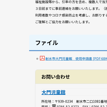
福祉施設等から、引率の方を含め、複数人で当
３日前までに事前連絡をお願いいたします。（
利用者数やコロナ感染防止を考慮し、お断りす
ご理解とご協力をお願いいたします。
ファイル
射水市大門児童館 使用申請書 [PDF:68K
お問い合わせ
大門児童館
所在地：
〒939-0234 射水市二口10
電話：
0766-52-0273
FAX：
0766-52-