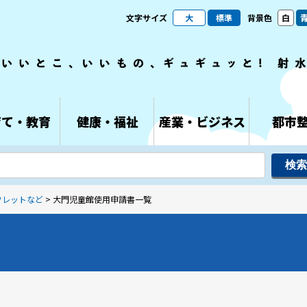
文字サイズ
大
標準
背景色
白
育て・教育
健康・福祉
産業・ビジネス
都市
フレットなど
> 大門児童館使用申請書一覧