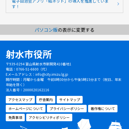
電子自治会アプリ「結ネット」の導入を推進していま
す！
パソコン版
の表示に変更する
射水市役所
〒939-0294 富山県射水市新開発410番地1
電話：0766-51-6600（代）
Eメールアドレス：
info@city.imizu.lg.jp
開庁時間：月曜から金曜 午前8時30分から午後5時15分まで（祝日、年末
年始を除く）
法人番号：2000020162116
アクセスマップ
庁舎案内
サイトマップ
ホームページについて
プライバシーポリシー
著作権について
免責事項
アクセシビリティポリシー