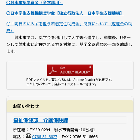
〇射水市奨学資金（全学部用）
〇日本学生支援機構奨学金【独立行政法人 日本学生支援機構】
〇「明日のいみずを担う若者定住助成金」制度について（返還金の助
成）
射水市では、奨学金を利用して大学等へ進学し、卒業後、Uター
ンして射水市に定住される方を対象に、奨学金返還額の一部を助成し
ます。
PDFファイルをご覧になるには、Adobe Readerが必要です。
こちらのバナーから無料でインストールできます。
お問い合わせ
福祉保健部 介護保険課
所在地：
〒939-0294 射水市新開発410番地1
電話：
0766-51-6627
FAX：
0766-51-6666