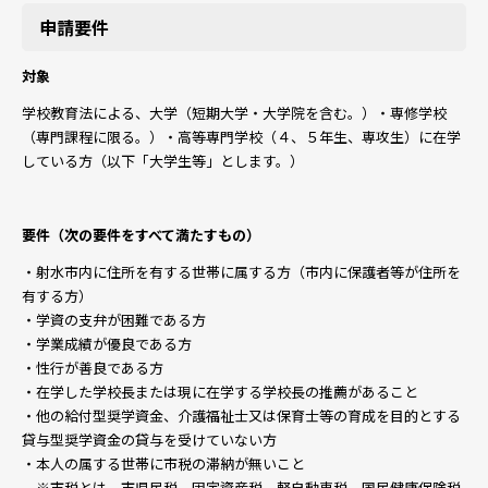
申請要件
対象
学校教育法による、大学（短期大学・大学院を含む。）・専修学校
（専門課程に限る。）・高等専門学校（４、５年生、専攻生）に在学
している方（以下「大学生等」とします。）
要件（次の要件をすべて満たすもの）
・射水市内に住所を有する世帯に属する方（市内に保護者等が住所を
有する方）
・学資の支弁が困難である方
・学業成績が優良である方
・性行が善良である方
・在学した学校長または現に在学する学校長の推薦があること
・他の給付型奨学資金、介護福祉士又は保育士等の育成を目的とする
貸与型奨学資金の貸与を受けていない方
・本人の属する世帯に市税の滞納が無いこと
※市税とは、市県民税、固定資産税、軽自動車税、国民健康保険税