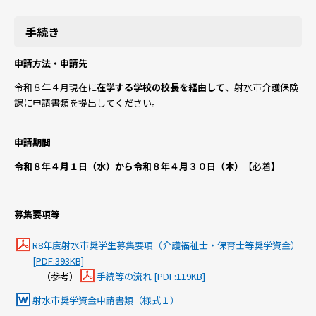
手続き
申請方法・申請先
令和８年４月現在に
在学する学校の校長を経由して
、射水市介護保険
課に申請書類を提出してください。
申請期間
令和８年４月１日（水）から令和８年４月３０日（木）
【必着】
募集要項等
R8年度射水市奨学生募集要項（介護福祉士・保育士等奨学資金）
[PDF:393KB]
（参考）
手続等の流れ [PDF:119KB]
射水市奨学資金申請書類（様式１）