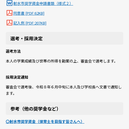
射水市奨学資金申請書類（様式２）
同意書 [PDF:62KB]
記入例 [PDF:207KB]
選考・採用決定
選考方法
本人の学業成績及び世帯の所得を勘案の上、審査会で選考します。
採用決定通知
審査会で選考後、令和８年６月中旬に本人及び学校長へ文書で通知し
ます。
参考（他の奨学金など）
〇射水市奨学資金（保育士を目指す皆さんへ）