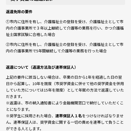
返還免除の要件
①市内に住所を有し、介護福祉士の登録を受け、介護福祉士として市
内の介護事業所で３年以上継続して介護等の業務を行い、かつ介護福
祉士国家試験に合格した場合
②市内に住所を有し、介護福祉士の登録を受け、介護福祉士として市
内の介護事業所で5年間継続して介護等の業務を行った場合
返還について（返還方法及び連帯保証人）
上記の要件に該当しない場合は、卒業の日から1年を経過した日の翌
日から起算し、10年を限度（市奨学資金に併せて他の奨学資金を併用
していた方については15年を限度）として年賦の方法で返還していた
だきます。
※返還は、市の納入通知書により金融機関窓口で納付していただくこ
とになります。
※奨学生に採用された場合、
連帯保証人１名
をつけなければなりませ
ん。連帯保証人は、奨学資金に関する一切の責めを連帯して負うこと
ができる人とします。