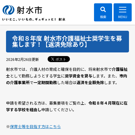
令和８年度 射水市介護福祉士奨学生を募
集します！【返済免除あり】
ポスト
2026年2月26日
更新
射水市では、介護人材の育成と確保を目的に、将来射水市で
介護福祉
士
として勤務しようとする学生に
奨学資金を貸与
します。また、
市内
の介護事業所
で
一定期間勤務
した場合は
返済を全額免除
します。
申請を希望される方は、募集要項をご覧の上、
令和８年４月現在に在
学する学校を経由し
申請してください。
※
保育士等を目指す方はこちら