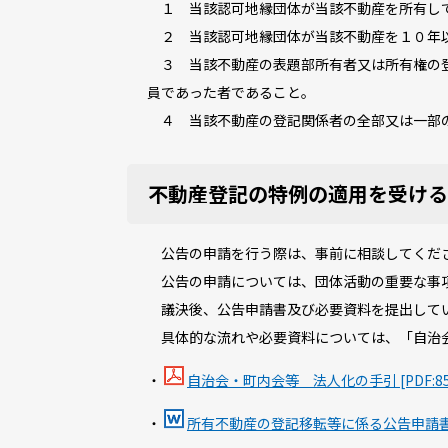
１ 当該認可地縁団体が当該不動産を所有し
２ 当該認可地縁団体が当該不動産を１０年以
３ 当該不動産の表題部所有者又は所有権の登
員であった者であること。
４ 当該不動産の登記関係者の全部又は一部
不動産登記の特例の適用を受ける
公告の申請を行う際は、事前に相談してくだ
公告の申請については、団体活動の重要な事項
議決後、公告申請書及び必要資料を提出してい
具体的な流れや必要資料については、「自治会
・
自治会・町内会等 法人化の手引 [PDF:85
・
所有不動産の登記移転等に係る公告申請書（wor