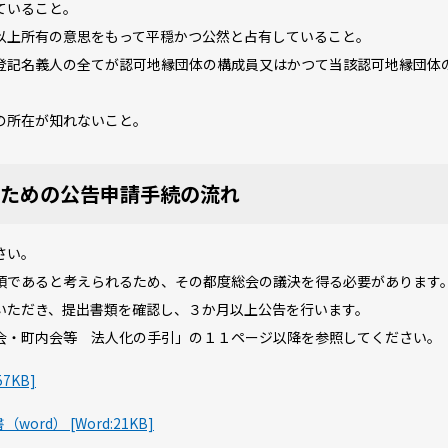
ていること。
上所有の意思をもって平穏かつ公然と占有していること。
記名義人の全てが認可地縁団体の構成員又はかつて当該認可地縁団体
の所在が知れないこと。
ための公告申請手続の流れ
さい。
であると考えられるため、その都度総会の議決を得る必要があります
ただき、提出書類を確認し、３か月以上公告を行います。
・町内会等 法人化の手引」の１１ページ以降を参照してください。
7KB]
d） [Word:21KB]