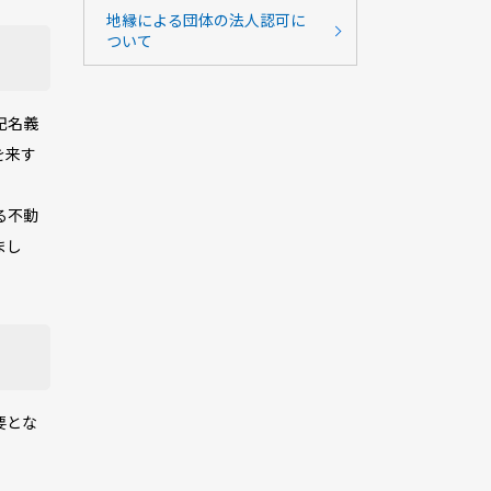
地縁による団体の法人認可に
ついて
記名義
を来す
る不動
まし
要とな