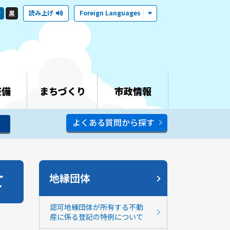
読み上げ
Foreign Languages
青
黒
整備
まちづくり
市政情報
よくある質問から探す
て
地縁団体
認可地縁団体が所有する不動
産に係る登記の特例について