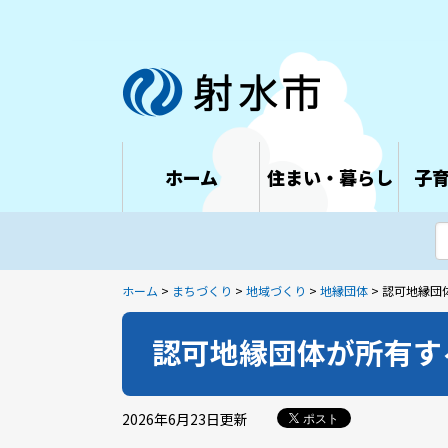
ホーム
住まい・暮らし
子
ホーム
>
まちづくり
>
地域づくり
>
地縁団体
> 認可地縁
認可地縁団体が所有す
2026年6月23日
更新
ポスト