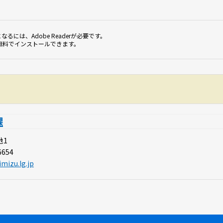
なるには、Adobe Readerが必要です。
無料でインストールできます。
課
地1
6654
mizu.lg.jp