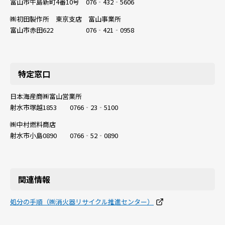
富山市牛島新町4番10号 076‐432‐5606
㈱初田製作所 東京支店 富山事業所
富山市赤田622 076‐421‐0958
特定窓口
日本海産商㈱富山営業所
射水市塚越1853 0766‐23‐5100
㈱中村燃料商店
射水市小島0890 0766‐52‐0890
関連情報
処分の手順（㈱消火器リサイクル推進センター）