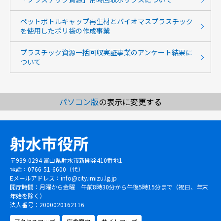
ペットボトルキャップ再生材とバイオマスプラスチック
を使用したポリ袋の作成事業
プラスチック資源一括回収実証事業のアンケート結果に
ついて
パソコン版
の表示に変更する
射水市役所
〒939-0294 富山県射水市新開発410番地1
電話：0766-51-6600（代）
Eメールアドレス：
info@city.imizu.lg.jp
開庁時間：月曜から金曜 午前8時30分から午後5時15分まで（祝日、年末
年始を除く）
法人番号：2000020162116