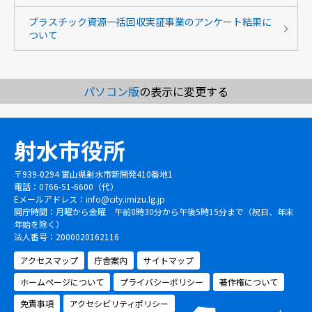
プラスチック資源一括回収実証事業のアンケート結果に
ついて
パソコン版
の表示に変更する
射水市役所
〒939-0294 富山県射水市新開発410番地1
電話：0766-51-6600（代）
Eメールアドレス：
info@city.imizu.lg.jp
開庁時間：月曜から金曜 午前8時30分から午後5時15分まで（祝日、年末
年始を除く）
法人番号：2000020162116
アクセスマップ
庁舎案内
サイトマップ
ホームページについて
プライバシーポリシー
著作権について
免責事項
アクセシビリティポリシー