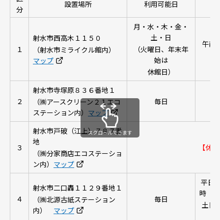
設置場所
利用可能日
分
月・水・木・金・
土・日
射水市西高木１１５０
午前
１
（火曜日、年末年
（射水市ミライクル館内）
始は
マップ
休館日）
射水市寺塚原８３６番地１
２
毎日
（㈱アースクリーン２１エコ
ステーション内）
マップ
射水市戸破（江上）７８７番
スクロールできます
地
３
【休止
（㈱分家商店エコステーショ
ン内）
マップ
平日
射水市二口轟１１２９番地１
時
４
毎日
（㈱北源古紙ステーション
土日
内）
マップ