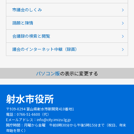
市議会のしくみ
請願と陳情
会議録の検索と閲覧
議会のインターネット中継（録画）
パソコン版
の表示に変更する
射水市役所
〒939-0294 富山県射水市新開発410番地1
電話：0766-51-6600（代）
Eメールアドレス：
info@city.imizu.lg.jp
開庁時間：月曜から金曜 午前8時30分から午後5時15分まで（祝日、年末
年始を除く）