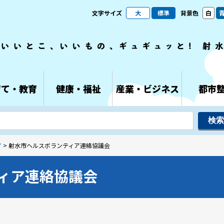
文字サイズ
大
標準
背景色
白
育て・教育
健康・福祉
産業・ビジネス
都市
ア
> 射水市ヘルスボランティア連絡協議会
ィア連絡協議会