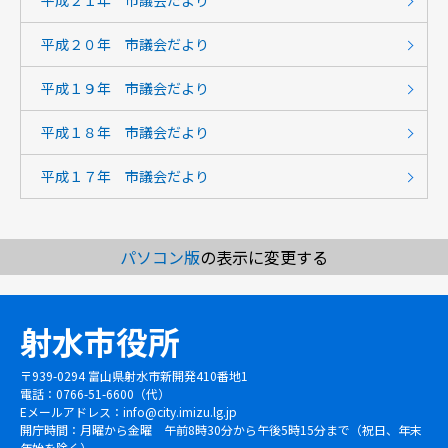
平成２１年 市議会だより
平成２０年 市議会だより
平成１９年 市議会だより
平成１８年 市議会だより
平成１７年 市議会だより
パソコン版
の表示に変更する
射水市役所
〒939-0294 富山県射水市新開発410番地1
電話：0766-51-6600（代）
Eメールアドレス：
info@city.imizu.lg.jp
開庁時間：月曜から金曜 午前8時30分から午後5時15分まで（祝日、年末
年始を除く）