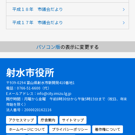
平成１８年 市議会だより
平成１７年 市議会だより
パソコン版
の表示に変更する
射水市役所
〒939-0294 富山県射水市新開発410番地1
電話：0766-51-6600（代）
Eメールアドレス：
info@city.imizu.lg.jp
開庁時間：月曜から金曜 午前8時30分から午後5時15分まで（祝日、年末
年始を除く）
法人番号：2000020162116
アクセスマップ
庁舎案内
サイトマップ
ホームページについて
プライバシーポリシー
著作権について