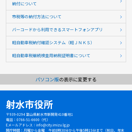
納付について
市税等の納付方法について
バーコードから利用できるスマートフォンアプリ
軽自動車税納付確認システム（軽ＪＮＫＳ）
軽自動車税継続検査用納税証明書について
パソコン版
の表示に変更する
射水市役所
〒939-0294 富山県射水市新開発410番地1
電話：0766-51-6600（代）
Eメールアドレス：
info@city.imizu.lg.jp
開庁時間：月曜から金曜 午前8時30分から午後5時15分まで（祝日、年末