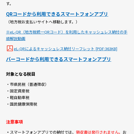
す。
QRコードから利用できるスマートフォンアプリ
（地方税お支払いサイトへ移動します。）
※eL-QR（地方税統一QRコード）を利用したキャッシュレス納付の手
順解説動画
eL-QRによるキャッシュレス納付リーフレット [PDF:363KB]
バーコードから利用できるスマートフォンアプリ
対象となる税目
・市県民税（普通徴収）
・固定資産税
・軽自動車税
・国民健康保険税
注意事項
・
スマートフォンアプリでの納付では、
領収書は発行されません。
お