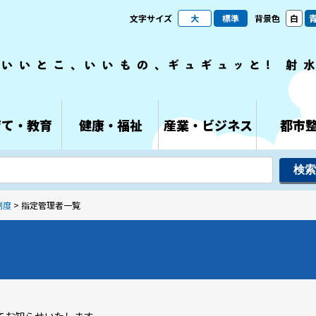
文字サイズ
大
標準
背景色
白
育て・教育
健康・福祉
産業・ビジネス
都市
制度
> 指定管理者一覧