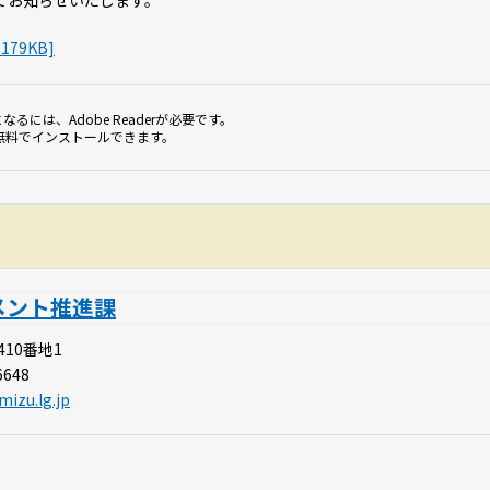
てお知らせいたします。
79KB]
なるには、Adobe Readerが必要です。
無料でインストールできます。
メント推進課
410番地1
6648
mizu.lg.jp