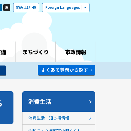
読み上げ
Foreign Languages
青
黒
整備
まちづくり
市政情報
よくある質問から探す
ら
消費生活
消費生活 知っ得情報
令和７・８年度富山県くらし