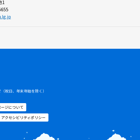
地1
6655
.lg.jp
まで（祝日、年末年始を除く）
ページについて
アクセシビリティポリシー