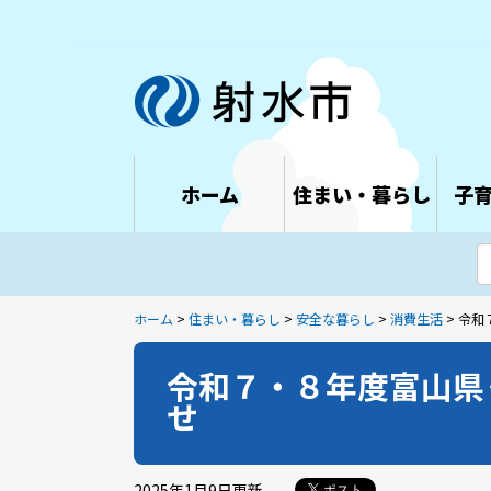
ホーム
住まい・暮らし
子
ホーム
>
住まい・暮らし
>
安全な暮らし
>
消費生活
> 令
令和７・８年度富山県
せ
2025年1月9日
更新
ポスト