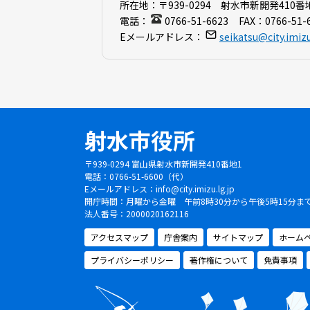
所在地：
〒939-0294 射水市新開発410番
電話：
0766-51-6623
FAX：
0766-51-
Eメールアドレス：
seikatsu@city.imizu
射水市役所
〒939-0294 富山県射水市新開発410番地1
電話：0766-51-6600（代）
Eメールアドレス：
info@city.imizu.lg.jp
開庁時間：月曜から金曜 午前8時30分から午後5時15分
法人番号：2000020162116
アクセスマップ
庁舎案内
サイトマップ
ホーム
プライバシーポリシー
著作権について
免責事項