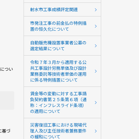
射水市工事成績評定関連
市発注工事の前金払の特例措
置の恒久化について
自動販売機設置事業者公募の
選定結果について
令和７年３月から適用する公
共工事設計労務単価及び設計
のについ
業務委託等技術者単価の運用
に係る特例措置について
賃金等の変動に対する工事請
負契約書第２５条第６項（通
称：インフレスライド条項）
の適用について
災害復旧工事における現場代
に基づ
理人及び主任技術者兼務要件
の緩和について