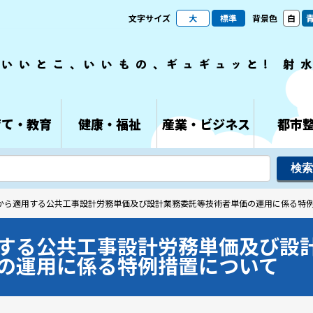
文字サイズ
大
標準
背景色
白
育て・教育
健康・福祉
産業・ビジネス
都市
月から適用する公共工事設計労務単価及び設計業務委託等技術者単価の運用に係る特
する公共工事設計労務単価及び設
の運用に係る特例措置について