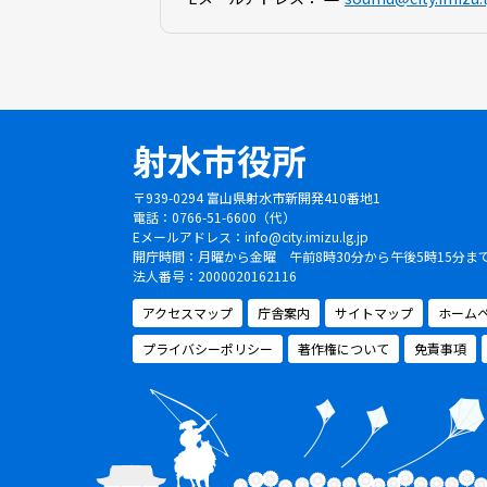
射水市役所
〒939-0294 富山県射水市新開発410番地1
電話：0766-51-6600（代）
Eメールアドレス：
info@city.imizu.lg.jp
開庁時間：月曜から金曜 午前8時30分から午後5時15分
法人番号：2000020162116
アクセスマップ
庁舎案内
サイトマップ
ホーム
プライバシーポリシー
著作権について
免責事項