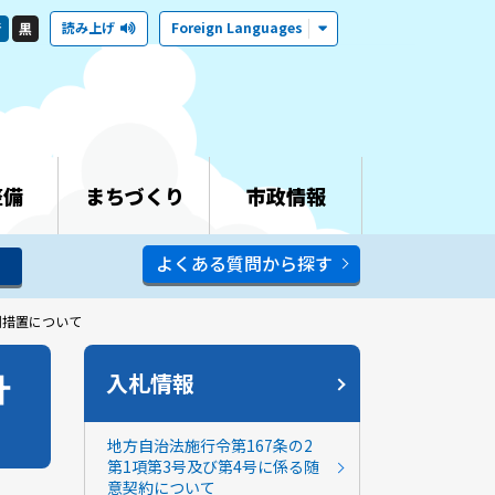
読み上げ
Foreign Languages
青
黒
整備
まちづくり
市政情報
よくある質問から探す
例措置について
計
入札情報
地方自治法施行令第167条の2
第1項第3号及び第4号に係る随
意契約について