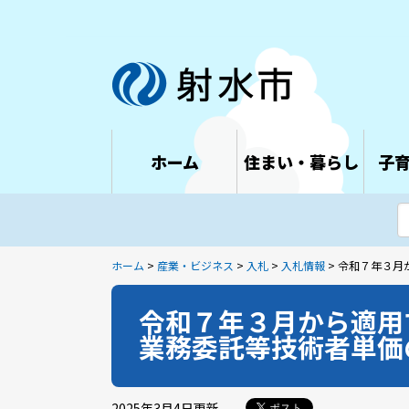
ホーム
住まい・暮らし
子
ホーム
>
産業・ビジネス
>
入札
>
入札情報
> 令和７年３
令和７年３月から適用
業務委託等技術者単価
2025年3月4日
更新
ポスト