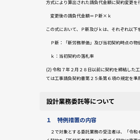
方式により算出された請負代金額に契約変更を
変更後の請負代金額＝Ｐ
新
×ｋ
この式において、Ｐ
新
及びｋは、それぞれ以下
Ｐ
新
：「新労務単価」及び当初契約時点の物
ｋ：当初契約の落札率
(2) 令和７年２月２８日以前に契約を締結し
ては工事請負契約書第２５条第６項の規定を準
設計業務委託等について
１ 特例措置の内容
２で対象とする委託業務の受注者は、「令和６