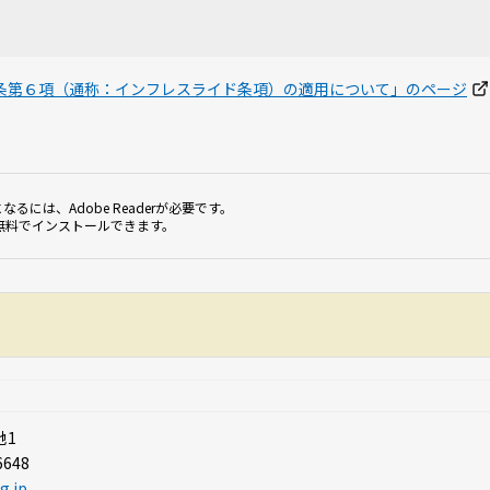
条第６項（通称：インフレスライド条項）の適用について」のページ
なるには、Adobe Readerが必要です。
無料でインストールできます。
地1
6648
g.jp