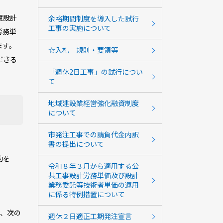
度設計
余裕期間制度を導入した試行
工事の実施について
労務単
ます。
☆入札 規則・要領等
ださる
「週休2日工事」の試行につい
て
地域建設業経営強化融資制度
について
市発注工事での請負代金内訳
書の提出について
約を
令和８年３月から適用する公
共工事設計労務単価及び設計
業務委託等技術者単価の運用
に係る特例措置について
は、次の
週休２日適正工期発注宣言