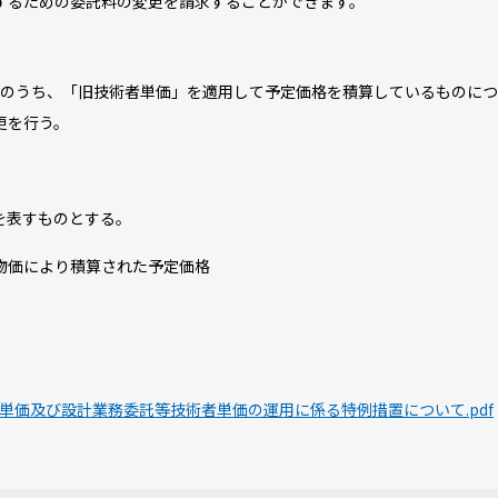
するための委託料の変更を請求することができます。
業務のうち、「旧技術者単価」を適用して予定価格を積算しているものに
更を行う。
を表すものとする。
物価により積算された予定価格
単価及び設計業務委託等技術者単価の運用に係る特例措置について.pdf