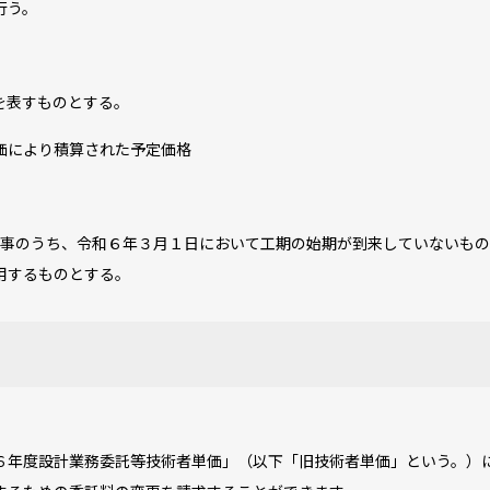
行う。
を表すものとする。
価により積算された予定価格
た工事のうち、令和６年３月１日において工期の始期が到来していないも
用するものとする。
年度設計業務委託等技術者単価」（以下「旧技術者単価」という。）