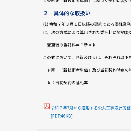
く契約を「新技術者単価」に基づく契約に変更
２ 具体的な取扱い
(1) 令和７年３月１日以降の契約である委託
は、次の方式により算出された委託料に契約変
変更後の委託料＝Ｐ
新
×ｋ
この式において、Ｐ
新
及びｋは、それぞれ以下
Ｐ
新
：「新技術者単価」及び当初契約時点の
ｋ：当初契約の落札率
令和７年3月から適用する公共工事設計労務
[PDF:46KB]