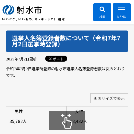
選挙人名簿登録者数について（令和7年7
月2日選挙時登録）
ポスト
2025年7月2日
更新
令和7年7月2日選挙時登録の射水市選挙人名簿登録者数は次のとおり
です。
画面サイズで表示
男性
女性
35,782人
38,432人
7
スクロールできます