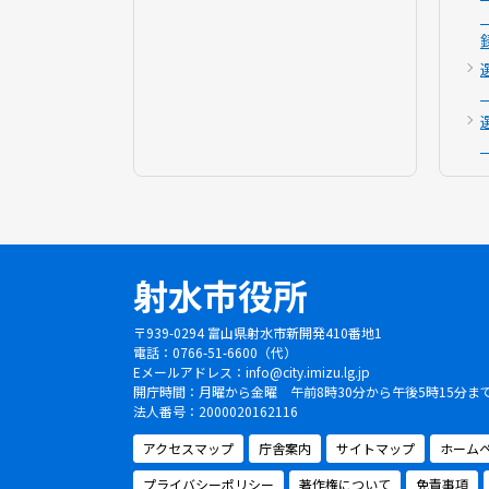
射水市役所
〒939-0294 富山県射水市新開発410番地1
電話：0766-51-6600（代）
Eメールアドレス：
info@city.imizu.lg.jp
開庁時間：月曜から金曜 午前8時30分から午後5時15分
法人番号：2000020162116
アクセスマップ
庁舎案内
サイトマップ
ホーム
プライバシーポリシー
著作権について
免責事項