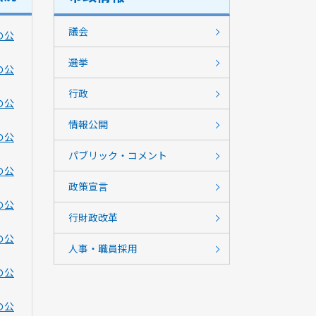
議会
の公
選挙
の公
行政
の公
情報公開
の公
パブリック・コメント
の公
政策宣言
の公
行財政改革
の公
人事・職員採用
の公
の公