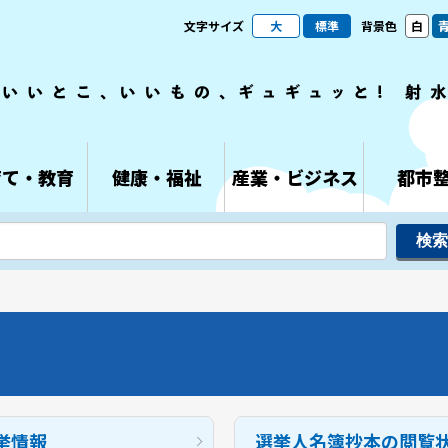
文字サイズ
大
標準
背景色
白
育て・教育
健康・福祉
産業・ビジネス
都市
挙情報
選挙人名簿抄本の閲覧