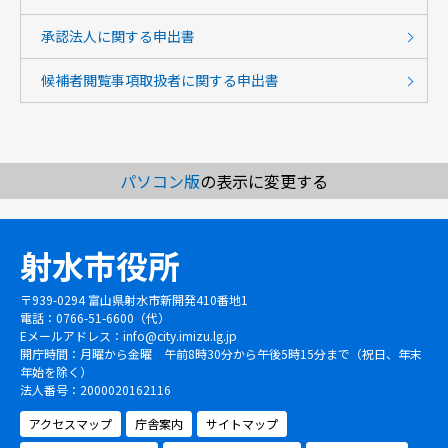
承認法人に関する申出書
候補者閲覧事項取扱者に関する申出書
パソコン版
の表示に変更する
射水市役所
〒939-0294 富山県射水市新開発410番地1
電話：0766-51-6600（代）
Eメールアドレス：
info@city.imizu.lg.jp
開庁時間：月曜から金曜 午前8時30分から午後5時15分まで（祝日、年末
年始を除く）
法人番号：2000020162116
アクセスマップ
庁舎案内
サイトマップ