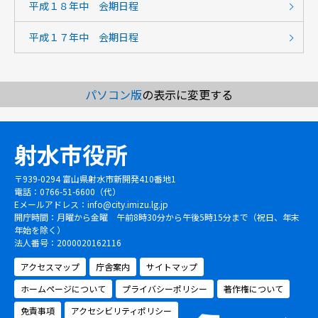
平成１８年中 会期日程
平成１７年中 会期日程
パソコン版
の表示に変更する
射水市役所
〒939-0294 富山県射水市新開発410番地1
電話：0766-51-6600（代）
Eメールアドレス：
info@city.imizu.lg.jp
開庁時間：月曜から金曜 午前8時30分から午後5時15分まで（祝日、年末
年始を除く）
法人番号：2000020162116
アクセスマップ
庁舎案内
サイトマップ
ホームページについて
プライバシーポリシー
著作権について
免責事項
アクセシビリティポリシー