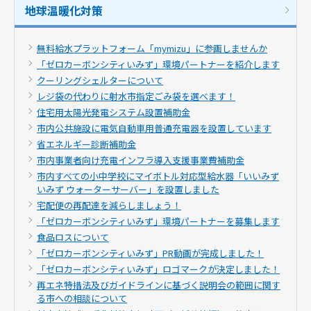
地球温暖化対策
無料給水プラットフォーム「mymizu」に参画しませんか
「ゼロカーボンシティいみず」環境パートナーを紹介します
クーリングシェルターについて
レジ袋の代わりに射水市指定ごみ袋を選べます！
住宅用太陽光発電システム設置補助金
市内公共施設に電気自動車用普通充電器を設置しています
省エネルギー診断補助金
市内事業者向け充電インフラ導入支援事業費補助金
市内すべての小中学校にマイボトル対応型給水器「いいみず
いみず ウォーターサーバー」を設置しました
宅配便の再配達を減らしましょう！
「ゼロカーボンシティいみず」環境パートナーを募集します
食品ロスについて
「ゼロカーボンシティいみず」PR動画が完成しました！
「ゼロカーボンシティいみず」ロゴマークが決定しました！
再エネ特措法及びガイドラインに基づく説明会の範囲に関す
る市への相談について