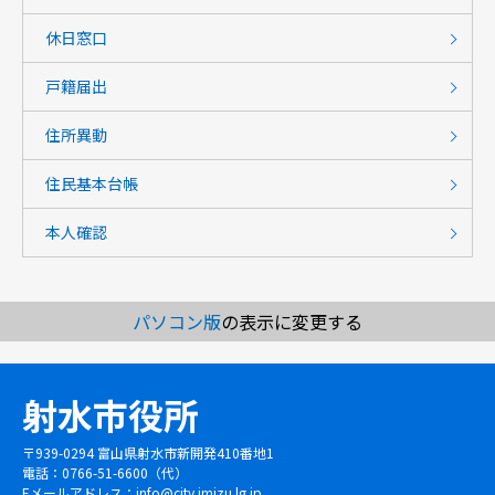
休日窓口
戸籍届出
住所異動
住民基本台帳
本人確認
パソコン版
の表示に変更する
射水市役所
〒939-0294 富山県射水市新開発410番地1
電話：0766-51-6600（代）
Eメールアドレス：
info@city.imizu.lg.jp