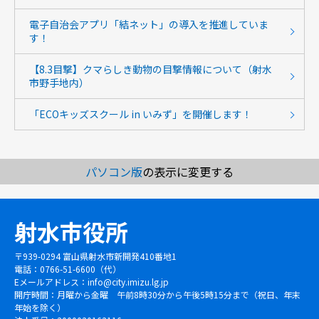
電子自治会アプリ「結ネット」の導入を推進していま
す！
【8.3目撃】クマらしき動物の目撃情報について（射水
市野手地内）
「ECOキッズスクール in いみず」を開催します！
パソコン版
の表示に変更する
射水市役所
〒939-0294 富山県射水市新開発410番地1
電話：0766-51-6600（代）
Eメールアドレス：
info@city.imizu.lg.jp
開庁時間：月曜から金曜 午前8時30分から午後5時15分まで（祝日、年末
年始を除く）