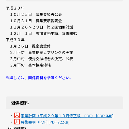
平成２９年
１０月２５日 募集要項等公表
１０月３１日 募集要項説明会
１１月２８～２９日 第２回個別対話
１２月 １日 参加資格申請、審査開始
平成３０年
１月２６日 提案書受付
２月下旬 事業提案ヒアリングの実施
３月中旬 優先交渉権者の決定、公表
３月下旬 基本協定締結
※詳しくは、関係資料を参照ください。
関係資料
・
事業計画（平成２９年１０月修正版 PDF） [PDF:2MB]
・
募集要項（PDF) [PDF:722KB]
（別添様式）