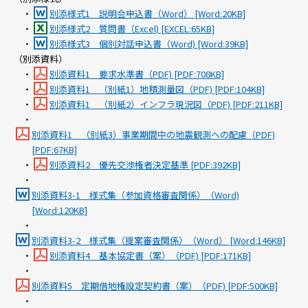
・
別添様式1 説明会申込書（Word） [Word:20KB]
・
別添様式2 質問書（Excel) [EXCEL:65KB]
・
別添様式3 個別対話申込書（Word) [Word:39KB]
（別添資料）
・
別添資料1 要求水準書（PDF) [PDF:708KB]
・
別添資料1 （別紙1）地積測量図（PDF) [PDF:104KB]
・
別添資料1 （別紙2）インフラ現況図（PDF) [PDF:211KB]
・
別添資料1 （別紙3）事業期間中の地震観測への配慮（PDF)
[PDF:67KB]
・
別添資料2 優先交渉権者決定基準 [PDF:392KB]
・
別添資料3-1 様式集（参加資格審査関係）（Word)
[Word:120KB]
・
別添資料3-2 様式集（提案審査関係）（Word） [Word:146KB]
・
別添資料4 基本協定書（案）（PDF) [PDF:171KB]
・
別添資料5 定期借地権設定契約書（案）（PDF) [PDF:500KB]
・