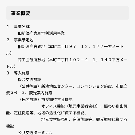
事業概要
１ 事業名称
旧新湊庁舎跡地利活用事業
２ 事業予定地
旧新湊庁舎跡地（本町二丁目９７ １２，１７７平方メート
ル）
商工会議所敷地（本町二丁目１０２－４ １，３４０平方メー
トル）
３ 導入施設
複合交流施設
（公共施設）新湊地区センター、コンベンション施設、市民交
流スペース、観光案内施設
（民間施設）市が期待する機能
オフィス機能（地元事業者含む）、賑わい創出機
能、定住促進等、地域の活性化に資する機能、
地元食材販売所、宿泊施設等、観光振興に資する
機能
公共交通ターミナル