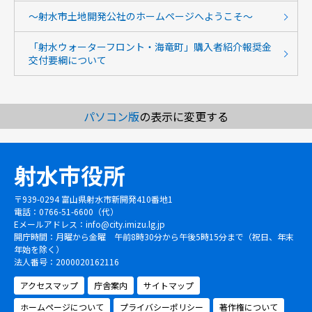
～射水市土地開発公社のホームページへようこそ～
「射水ウォーターフロント・海竜町」購入者紹介報奨金
交付要綱について
パソコン版
の表示に変更する
射水市役所
〒939-0294 富山県射水市新開発410番地1
電話：0766-51-6600（代）
Eメールアドレス：
info@city.imizu.lg.jp
開庁時間：月曜から金曜 午前8時30分から午後5時15分まで（祝日、年末
年始を除く）
法人番号：2000020162116
アクセスマップ
庁舎案内
サイトマップ
ホームページについて
プライバシーポリシー
著作権について