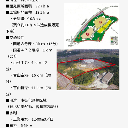
■開発区域面積 32.7ｈａ
■工場用地面積 13.1ｈａ
・分譲済…10.3ｈａ
（残り約1.8ｈａは造成後販売
予定）
■交通条件
・国道８号線…8ｋｍ（15分）
・国道４７２号線…1ｋｍ
（2分）
・小杉ＩＣ…1ｋｍ（2
分）
・富山空港…16ｋｍ（30
分）
・富山新港…11ｋｍ（20
分）
■用途 市街化調整区域
（建ぺい率60％、容積率200％）
■水利
・工業用水…1,500m3／日
■電力 6.6ｋｖ