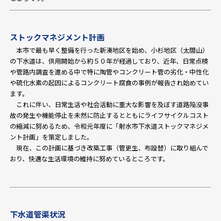
ストックマネジメント計画
本市で最も早く整備を行った新湊地区を始め、小杉地区（太閤山）
の下水道は、供用開始から約５０年が経過しており、近年、日常点検
や管路内調査を進める中で特に陶管やコンクリート管の劣化・中性化
や硫化水素の起因によるコンクリート腐食の事例が報告され始めてい
ます。
これに伴い、日常生活や社会活動に重大な影響を及ぼす道路陥没事
故の発生や機能停止を未然に防止するとともにライフサイクルコスト
の縮減に努めるため、令和元年度に「射水市下水道ストックマネジメ
ント計画」を策定しました。
現在、この計画に基づき改築工事（管更生、布設替）に取り組んで
おり、快適な生活環境の維持に努めているところです。
下水道管渠状況