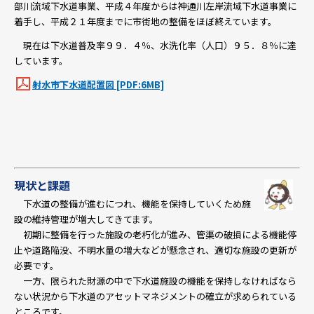
部川流域下水道事業、平成４年度からは神通川左岸流域下水道事業に
着手し、平成２１年度までに市街地の整備をほぼ終えています。
現在は下水道普及率９９．４％、水洗化率（人口）９５．８％に達
しています。
射水市下水道配置図 [PDF:6MB]
現状と課題
下水道の整備が進むにつれ、機能を保持していくため施
設の維持管理が増大してきてます。
初期に整備を行った施設の老朽化が進み、管渠の破損による機能停
止や道路陥没、不明水量の増大などが懸念され、適切な施設の更新が
必要です。
一方、限られた財源の中で下水道施設の機能を保持しなければなら
ない状況から下水道のアセットマネジメントの確立が求められている
ところです。