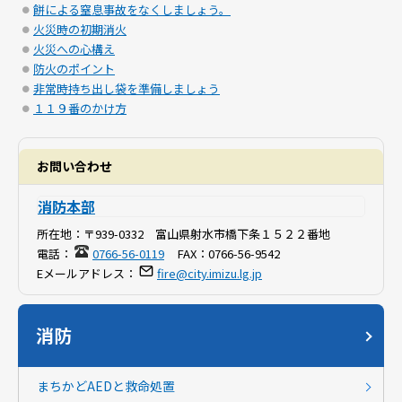
餅による窒息事故をなくしましょう。
火災時の初期消火
火災への心構え
防火のポイント
非常時持ち出し袋を準備しましょう
１１９番のかけ方
お問い合わせ
消防本部
所在地：
〒939-0332 富山県射水市橋下条１５２２番地
電話：
0766-56-0119
FAX：
0766-56-9542
Eメールアドレス：
fire@city.imizu.lg.jp
消防
まちかどAEDと救命処置