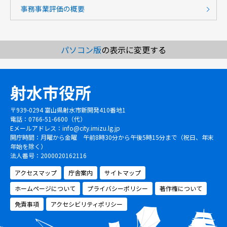
事務事業評価の概要
パソコン版
の表示に変更する
射水市役所
〒939-0294 富山県射水市新開発410番地1
電話：0766-51-6600（代）
Eメールアドレス：
info@city.imizu.lg.jp
開庁時間：月曜から金曜 午前8時30分から午後5時15分まで（祝日、年末
年始を除く）
法人番号：2000020162116
アクセスマップ
庁舎案内
サイトマップ
ホームページについて
プライバシーポリシー
著作権について
免責事項
アクセシビリティポリシー