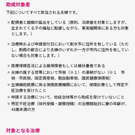
助成対象者
下記についてすべて該当される夫婦です。
配偶者と婚姻の届出をしている（原則、法律婚を対象としますが、
生まれてくる子の福祉に配慮しながら、事実婚関係にある方も対象
とします。）
治療時および申請受付日において射水市に住所を有している（ただ
し、勤務の都合により夫婦のいずれか一方が市内に住所を有してい
ない場合も対象とします。）
医療保険各法による被保険者もしくは被扶養者である
夫婦の属する世帯において市税（※１）の滞納がない（※１ 市
税…市民税、固定資産税、軽自動車税、国民健康保険税）
生殖補助医療に係る保険医療機関において、保険診療として特定不
妊治療を受けたこと
申請する治療について、他自治体等から助成を受けていないこと
特定不妊治療（体外受精・顕微授精）の治療開始日に妻の年齢が、
43歳未満の方
対象となる治療