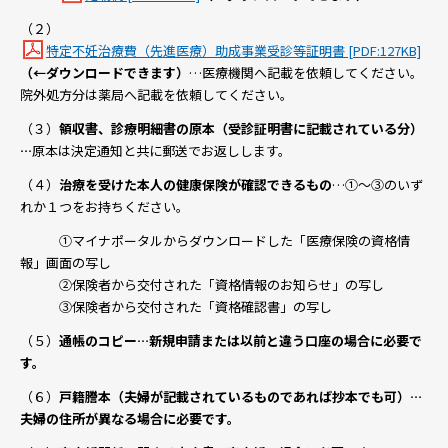
（２）
特定不妊治療費（先進医療）助成事業受診等証明書 [PDF:127KB]
（←ダウンロードできます）
…医療機関へ記載を依頼してください。
院外処方分は薬局へ記載を依頼してください。
（３）
領収書、診療明細書の原本（受診証明書に記載されている分）
…
原本は決定通知と共に郵送でお返しします。
（４）
治療を受けた本人の健康保険が確認できるもの
…①～③のいず
れか１つをお持ちください。
①マイナポータルからダウンロードした「医療保険の資格情
報」画面の写し
②保険者から交付された「資格情報のお知らせ」の写し
③保険者から交付された「資格確認書」の写し
（５）
通帳のコピー…新規申請または以前と違う口座の場合に必要で
す。
（６）
戸籍謄本（夫婦が記載されているものであれば抄本でも可）…
夫婦の住所が異なる場合に必要です。