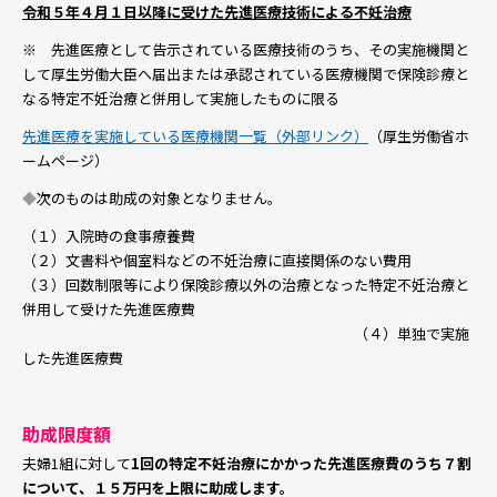
令和５年４月１日以降に受けた先進医療技術による不妊治療
※ 先進医療として告示されている医療技術のうち、その実施機関と
して厚生労働大臣へ届出または承認されている医療機関で保険診療と
なる特定不妊治療と併用して実施したものに限る
先進医療を実施している医療機関一覧（外部リンク）
（厚生労働省ホ
ームページ）
◆
次のものは助成の対象となりません。
（１）入院時の食事療養費
（２）文書料や個室料などの不妊治療に直接関係のない費用
（３）回数制限等により保険診療以外の治療となった特定不妊治療と
併用して受けた先進医療費
（４）単独で実施
した先進医療費
助成限度額
夫婦1組に対して
1回の特定不妊治療にかかった先進医療費のうち７割
について、１５万円を上限に助成します。