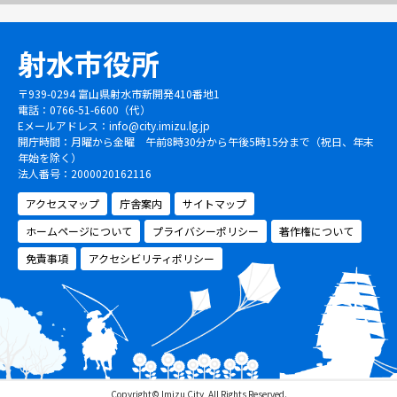
射水市役所
〒939-0294 富山県射水市新開発410番地1
電話：0766-51-6600（代）
Eメールアドレス：
info@city.imizu.lg.jp
開庁時間：月曜から金曜 午前8時30分から午後5時15分まで（祝日、年末
年始を除く）
法人番号：2000020162116
アクセスマップ
庁舎案内
サイトマップ
ホームページについて
プライバシーポリシー
著作権について
免責事項
アクセシビリティポリシー
Copyright© Imizu City, All Rights Reserved.