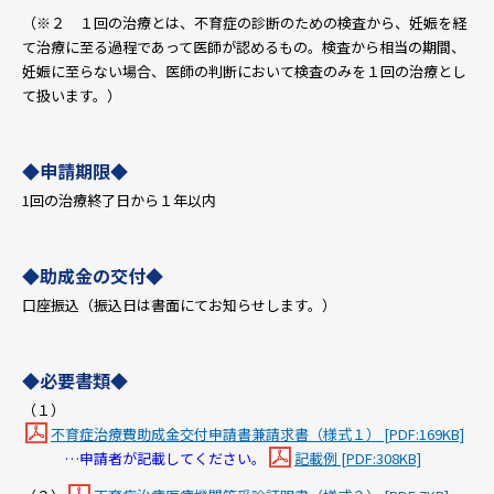
（※２ １回の治療とは、不育症の診断のための検査から、妊娠を経
て治療に至る過程であって医師が認めるもの。検査から相当の期間、
妊娠に至らない場合、医師の判断において検査のみを１回の治療とし
て扱います。）
◆申請期限◆
1回の治療終了日から１年以内
◆助成金の交付◆
口座振込（振込日は書面にてお知らせします。）
◆必要書類◆
（１）
不育症治療費助成金交付申請書兼請求書（様式１） [PDF:169KB]
…申請者が記載してください。
記載例 [PDF:308KB]