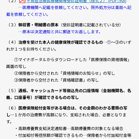
（２）
不育症治療医療機関等受診証明書（様式２） [PDF:7KB]
…医療機関へ記載を依頼してください。院外処方分は薬局へ記
載を依頼してください。
（３）
領収書・明細書の原本
（受診証明書に記載されている分）
…原本は決定通知と共に郵送でお返しします。
（４）
治療を受けた本人の健康保険が確認できるもの
…①～③のいず
れか１つをお持ちください。
①マイナポータルからダウンロードした「医療保険の資格情報」
画面の写し
②保険者から交付された「資格情報のお知らせ」の写し
③保険者から交付された「資格確認書」の写し
（５）
通帳、キャッシュカード等振込先の口座情報（金融機関名、名
義、口座番号）が確認できるものの写し
（６）
医療保険給付金等がある場合は、その金額のわかる書類の写
し…
１か月の治療費が高額になり、支給された場合、必要となりま
す。
・高額療養費支給決定通知書…高額療養費の対象となる場合
・付加給付等控除額が確認できるもの…保険者から付加給付金等