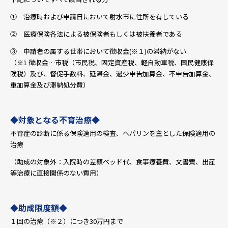
① 治療時および申請日において射水市に住所を有している
② 医療保険各法による被保険者もしくは被扶養者である
③ 申請者の属する世帯において徴収金(※１)の滞納がない
（※1 徴収金…市税（市民税、固定資産税、軽自動車税、国民健康保
険税）及び、督促手数料、延滞金、過少申告加算金、不申告加算金、
重加算金及び滞納処分費）
◆対象となる不育治療◆
不育症の診断に係る保険適用の検査、ヘパリンを主とした保険適用の
治療
（助成の対象外：入院時の差額ベッド代、食事療養費、文書費、出産
等治療に直接関係のない費用）
◆助成限度額◆
１回の治療（※２）につき30万円まで