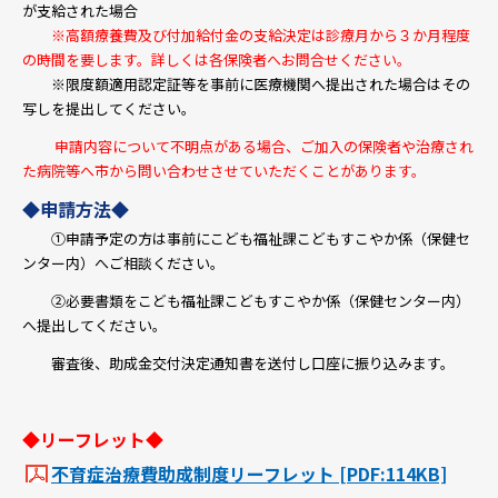
が支給された場合
※高額療養費及び付加給付金の支給決定は診療月から３か月程度
の時間を要します。詳しくは各保険者へお問合せください。
※限度額適用認定証等を事前に医療機関へ提出された場合はその
写しを提出してください。
申請内容について不明点がある場合、ご加入の保険者や治療され
た病院等へ市から問い合わせさせていただくことがあります。
◆申請方法◆
①申請予定の方は事前にこども福祉課こどもすこやか係（保健セ
ンター内）へご相談ください。
②必要書類をこども福祉課こどもすこやか係（保健センター内）
へ提出してください。
審査後、助成金交付決定通知書を送付し口座に振り込みます。
◆リーフレット◆
不育症治療費助成制度リーフレット [PDF:114KB]