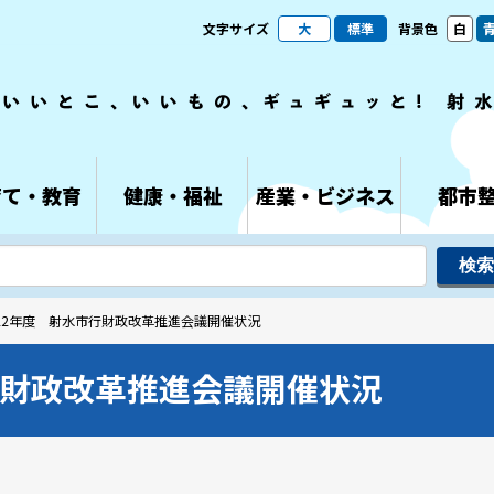
文字サイズ
大
標準
背景色
白
育て・教育
健康・福祉
産業・ビジネス
都市
成22年度 射水市行財政改革推進会議開催状況
行財政改革推進会議開催状況