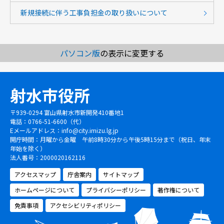
新規接続に伴う工事負担金の取り扱いについて
パソコン版
の表示に変更する
射水市役所
〒939-0294 富山県射水市新開発410番地1
電話：0766-51-6600（代）
Eメールアドレス：
info@city.imizu.lg.jp
開庁時間：月曜から金曜 午前8時30分から午後5時15分まで（祝日、年末
年始を除く）
法人番号：2000020162116
アクセスマップ
庁舎案内
サイトマップ
ホームページについて
プライバシーポリシー
著作権について
免責事項
アクセシビリティポリシー