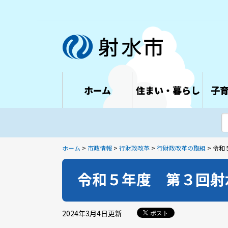
ホーム
住まい・暮らし
子
ホーム
>
市政情報
>
行財政改革
>
行財政改革の取組
> 令
令和５年度 第３回射
2024年3月4日
更新
ポスト