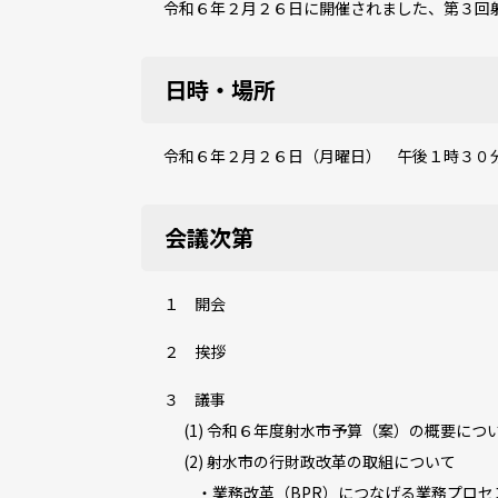
令和６年２月２６日に開催されました、第３回
日時・場所
令和６年２月２６日（月曜日） 午後１時３０分
会議次第
１ 開会
２ 挨拶
３ 議事
(1) 令和６年度射水市予算（案）の概要につ
(2) 射水市の行財政改革の取組について
・業務改革（BPR）につなげる業務プロセ