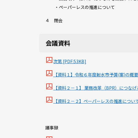
・ペーパーレスの推進について
４ 閉会
会議資料
次第 [PDF:53KB]
【資料１】令和６年度射水市予算(案)の概要につ
【資料２－１】 業務改革（BPR）につなげる
【資料２－２】ペーパーレスの推進について [P
議事録