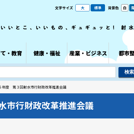
文字サイズ
大
標準
背景色
白
育て・教育
健康・福祉
産業・ビジネス
都市
和５年度 第３回射水市行財政改革推進会議
水市行財政改革推進会議