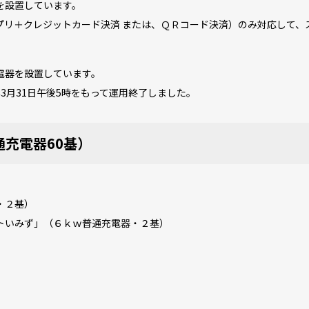
を設置しています。
プリ＋クレジットカード決済 または、ＱＲコード決済）のみ対応して、
電器を設置しています。
年3月31日午後5時をもって運用終了しました。
通充電器60基）
・２基）
トいみず」（６ｋｗ普通充電器・２基）
）