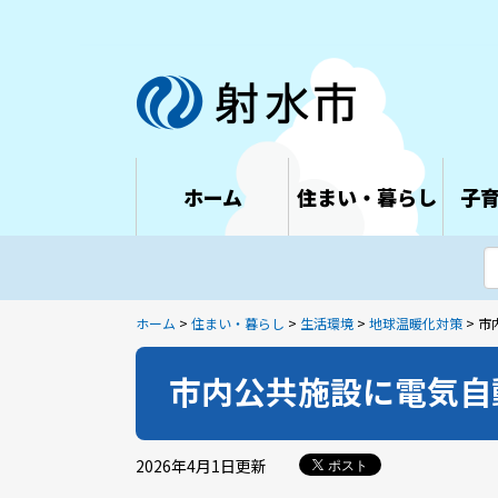
ホーム
住まい・暮らし
子
ホーム
>
住まい・暮らし
>
生活環境
>
地球温暖化対策
> 
市内公共施設に電気自
2026年4月1日
更新
ポスト