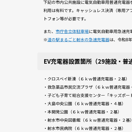
下記の市内公共施設に電気自動車用普通充電器
利用は有料です。キャッシュレス決済（専用ア
トフォン等が必要です。
また、
市庁舎立体駐車場
に電気自動車用急速充
※
道の駅まるごと射水の急速充電器
は、令和8
EV充電器設置箇所（29施設・普
・クロスベイ新湊（６ｋｗ普通充電器・２基）
・救急薬品市民交流プラザ（６ｋｗ普通充電器
・子ども子育て総合支援センター「キッズポー
・大島中央公園（６ｋｗ普通充電器・４基）
・本開発公園（６ｋｗ普通充電器・２基）
・射水市中央図書館（６ｋｗ普通充電器・２基
・射水市民病院（６ｋｗ普通充電器・２基）