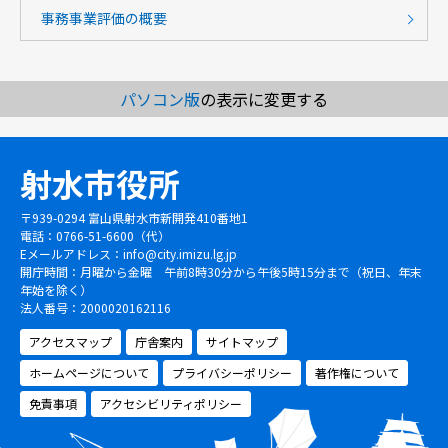
事務事業評価の概要
パソコン版
の表示に変更する
射水市役所
〒939-0294 富山県射水市新開発410番地1
電話：0766-51-6600（代）
Eメールアドレス：
info@city.imizu.lg.jp
開庁時間：月曜から金曜 午前8時30分から午後5時15分まで（祝日、年末
年始を除く）
法人番号：2000020162116
アクセスマップ
庁舎案内
サイトマップ
ホームページについて
プライバシーポリシー
著作権について
免責事項
アクセシビリティポリシー