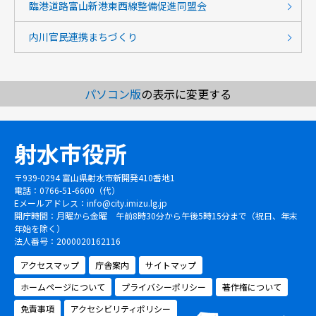
臨港道路富山新港東西線整備促進同盟会
内川官民連携まちづくり
パソコン版
の表示に変更する
射水市役所
〒939-0294 富山県射水市新開発410番地1
電話：0766-51-6600（代）
Eメールアドレス：
info@city.imizu.lg.jp
開庁時間：月曜から金曜 午前8時30分から午後5時15分まで（祝日、年末
年始を除く）
法人番号：2000020162116
アクセスマップ
庁舎案内
サイトマップ
ホームページについて
プライバシーポリシー
著作権について
免責事項
アクセシビリティポリシー