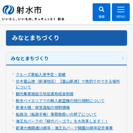
みなとまちづくり
みなとまちづくり
クルーズ客船入港予定・実績
伏木富山港（新湊地区）【富山新港】で魚釣りのできる場所
について
観光集客施設立地促進助成金制度
射水ベイエリアでの無人航空機の飛行規制について
新湊大橋／県営渡船の規制情報
船員法（船員手帳）事務取扱いの終了について
海王丸パークの「緑のパーゴラ」を大改革します！！
新湊大橋開通10周年・海王丸パーク開園30周年記念事業