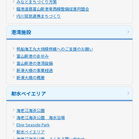
みなとまちづくり方策
臨港道路富山新港東西線整備促進同盟会
内川官民連携まちづくり
港湾施設
帆船海王丸大規模修繕へのご支援のお願い
富山新港のあゆみ
富山新港の港湾設備
新湊大橋の事業経過
新湊大橋の概要
射水ベイエリア
海老江海浜公園
海老江海浜公園 海水浴場
Ebie Seaside Park
射水ベイエリア
海老江海浜公園 よくある問い合わせ