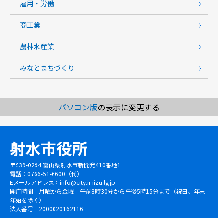
雇用・労働
商工業
農林水産業
みなとまちづくり
パソコン版
の表示に変更する
射水市役所
〒939-0294 富山県射水市新開発410番地1
電話：0766-51-6600（代）
Eメールアドレス：
info@city.imizu.lg.jp
開庁時間：月曜から金曜 午前8時30分から午後5時15分まで（祝日、年末
年始を除く）
法人番号：2000020162116