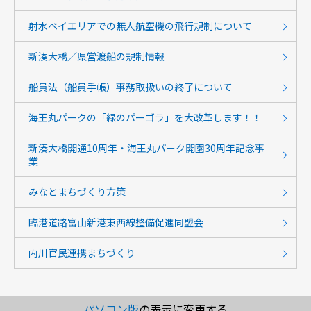
射水ベイエリアでの無人航空機の飛行規制について
新湊大橋／県営渡船の規制情報
船員法（船員手帳）事務取扱いの終了について
海王丸パークの「緑のパーゴラ」を大改革します！！
新湊大橋開通10周年・海王丸パーク開園30周年記念事
業
みなとまちづくり方策
臨港道路富山新港東西線整備促進同盟会
内川官民連携まちづくり
パソコン版
の表示に変更する