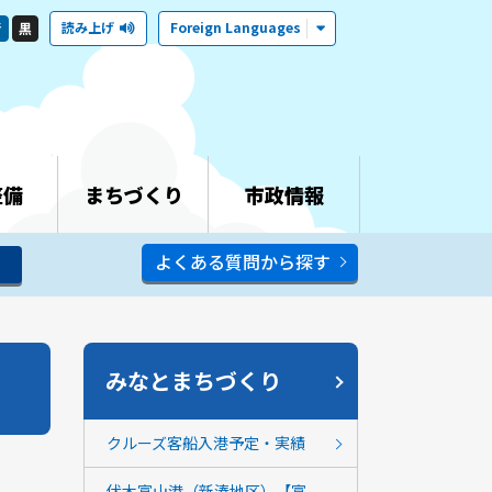
読み上げ
Foreign Languages
青
黒
整備
まちづくり
市政情報
よくある質問から探す
みなとまちづくり
クルーズ客船入港予定・実績
伏木富山港（新湊地区）【富