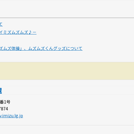
て
イミズムズムズ♪－
ズムズ体操」、ムズムズくんグッズについて
課
3番1号
7874
imizu.lg.jp