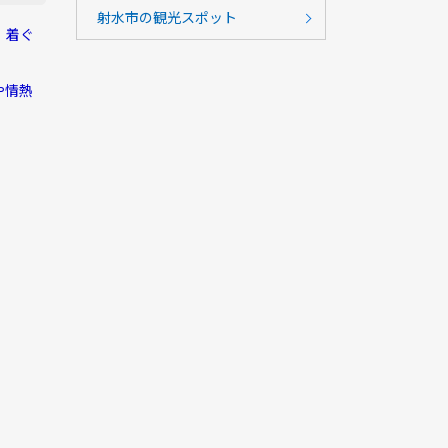
射水市の観光スポット
、着ぐ
や情熱