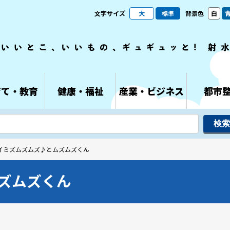
文字サイズ
大
標準
背景色
白
育て・教育
健康・福祉
産業・ビジネス
都市
 イミズムズムズ♪とムズムズくん
ズムズくん