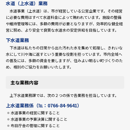
水道（上水道）業務
水道事業（上水道）は、市が経営している公営企業です。その経営
に必要な費用はすべて水道料金によって賄われています。施設の整備
や維持管理等には、多額の費用が必要となりますが、効率的な健全経
営に努め、より安全で良質な水道水の安定供給を目指しています。
下水道業務
下水道は私たちの日常から出た汚れた水を集めて処理し、きれいな
水にして川や海に返すという重要な役割を担っています。市内全域へ
の普及には、多額の資金を要しますが、住みよい明るい町づくりのた
め、格別のご協力をお願いいたします。
主な業務内容
上下水道業務課では、次の２つの係で各業務を担当しています。
上水道業務係（℡：0766-84-9641）
水道事業の経営に関すること
水道事業の予算決算に関すること
布目庁舎の管理に関すること