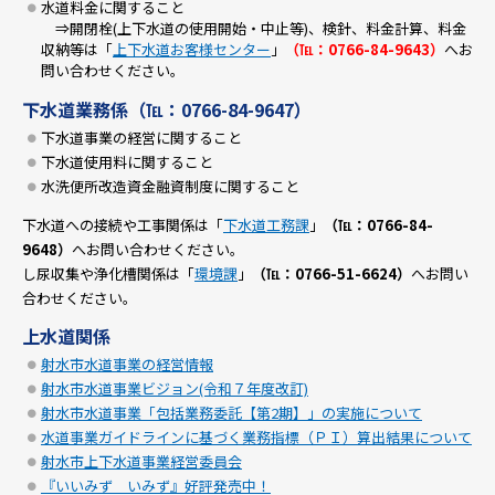
水道料金に関すること
⇒開閉栓(上下水道の使用開始・中止等)、検針、料金計算、料金
収納等は「
上下水道お客様センター
」
（℡：0766-84-9643）
へお
問い合わせください。
下水道業務係（℡：0766-84-9647）
下水道事業の経営に関すること
下水道使用料に関すること
水洗便所改造資金融資制度に関すること
下水道への接続や工事関係は「
下水道工務課
」
（℡：0766-84-
9648）
へお問い合わせください。
し尿収集や浄化槽関係は「
環境課
」
（℡：0766-51-6624）
へお問い
合わせください。
上水道関係
射水市水道事業の経営情報
射水市水道事業ビジョン(令和７年度改訂)
射水市水道事業「包括業務委託【第2期】」の実施について
水道事業ガイドラインに基づく業務指標（ＰＩ）算出結果について
射水市上下水道事業経営委員会
『いいみず いみず』好評発売中！