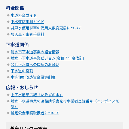
料金関係
水道料金ガイド
下水道使用料ガイド
井戸水使用世帯の使用人数変更届について
加入金・審査手数料
下水道関係
射水市下水道事業の経営情報
射水市下水道事業ビジョン(令和７年度改訂)
公共下水道への接続のお願い
下水道の役割
水洗便所改造資金融資制度
広報・おしらせ
上下水道部広報「いみずの水」
射水市水道事業の適格請求書発行事業者登録番号（インボイス制
度）
指定公金事務取扱者について
外部リンク一覧表