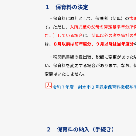
１ 保育料の決定
・保育料は原則として、保護者（父母）の
市
す。ただし、
入所児童の父母の算定基準年分所
む。）している場合
は、
父母以外の者を家計の
は、
８月以前は前年度分、９月以降は当年度分
・税関係書類の提出後、税額に変更があった場
い、保育料を変更する場合があります。なお、
変更はいたしません。
令和７年度 射水市３号認定保育料徴収基準額表 
２ 保育料の納入（手続き）