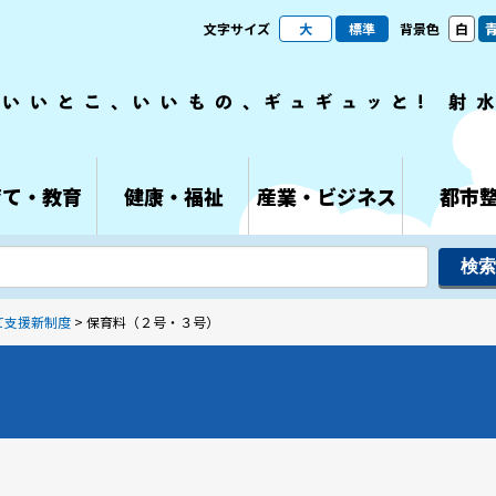
文字サイズ
大
標準
背景色
白
育て・教育
健康・福祉
産業・ビジネス
都市
て支援新制度
> 保育料（２号・３号）