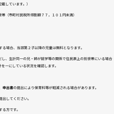
載しています。）
世帯（市町村民税所得割額７７，１０１円未満）
る場合、当該第２子以降の児童は無料となります。
だし、生計同一の兄・姉が就学等の関係で住民票上の別世帯にい
計を一にしている状況を確認します。
、
申出書
の提出により保育料等が軽減される場合があります。
提出してください。
する方です。