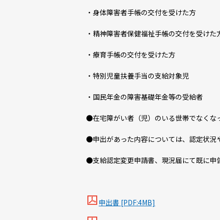
・身体障害者手帳の交付を受けた方
・精神障害者保健福祉手帳の交付を受けた
・療育手帳の交付を受けた方
・特別児童扶養手当の支給対象児
・国民年金の障害基礎年金等の受給者
●在宅障がい者（児）のいる世帯でなくなっ
●申出があった内容については、認定状況や
●支給認定変更申請書、現況届にて既に申告
申出書 [PDF:4MB]