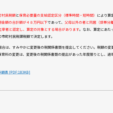
町村民税額
と
保育必要量の支給認定区分（標準時間・短時間）
により算
得金額の合計額が４８万円以下
であって、
父母以外の者と同居（世帯分
主宰者と認定し、算定の対象とする場合があります
。なお、算定にあた
の市町村民税課税額で決定します。
合は、すみやかに変更後の税関係書類を提出してください。税額の変
保育料の変更は、変更後の税関係書類の提出があった年度限りとし、過
[PDF:183KB]