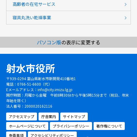
高齢者の在宅サービス
寝具丸洗い乾燥事業
パソコン版
の表示に変更する
射水市役所
〒939-0294 富山県射水市新開発410番地1
電話：0766-51-6600（代）
Eメールアドレス：
info@city.imizu.lg.jp
開庁時間：月曜から金曜 午前8時30分から午後5時15分まで（祝日、年末
年始を除く）
法人番号：2000020162116
アクセスマップ
庁舎案内
サイトマップ
ホームページについて
プライバシーポリシー
著作権について
免責事項
アクセシビリティポリシー