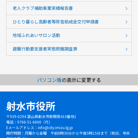
老人クラブ補助事業実績報告書
ひとり暮らし高齢者等除雪助成金交付申請書
地域ふれあいサロン活動
避難行動要支援者実態把握調査票
パソコン版
の表示に変更する
射水市役所
〒939-0294 富山県射水市新開発410番地1
電話：0766-51-6600（代）
Eメールアドレス：
info@city.imizu.lg.jp
開庁時間：月曜から金曜 午前8時30分から午後5時15分まで（祝日、年末