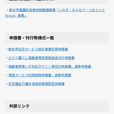
・
射水市重層的支援体制整備事業「いみず・みんなで・つなぐっと
(good）事業」
申請書・刊行物様式一覧
・
射水市在宅サービス給付事業利用申請書
・
ひとり暮らし高齢者等除雪助成金交付申請書
・
高齢者等車いす対応タクシー券交付申請書、更新申請書
・
移送サービス利用登録申請書、更新申請書
・
在宅福祉介護手当受給資格認定申請書
外部リンク