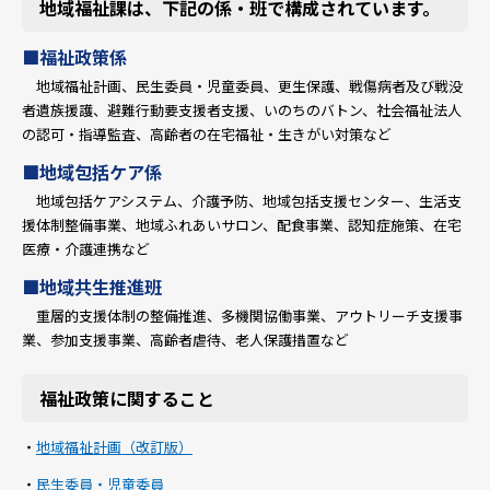
地域福祉課は、下記の係・班で構成されています。
■福祉政策係
地域福祉計画、民生委員・児童委員、更生保護、戦傷病者及び戦没
者遺族援護、避難行動要支援者支援、いのちのバトン、社会福祉法人
の認可・指導監査、高齢者の在宅福祉・生きがい対策など
■地域包括ケア係
地域包括ケアシステム、介護予防、地域包括支援センター、生活支
援体制整備事業、地域ふれあいサロン、配食事業、認知症施策、在宅
医療・介護連携など
■地域共生推進班
重層的支援体制の整備推進、多機関協働事業、アウトリーチ支援事
業、参加支援事業、高齢者虐待、老人保護措置など
福祉政策に関すること
・
地域福祉計画（改訂版）
・
民生委員・児童委員