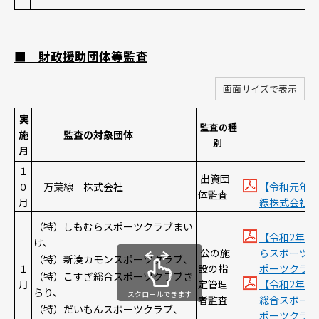
■ 財政援助団体等監査
画面サイズで表示
実
監査の種
施
監査の対象団体
別
月
１
出資団
０
万葉線 株式会社
【令和元年１
体監査
月
線株式会社） [
（特）しもむらスポーツクラブまい
【令和2年1
け、
公の施
らスポーツク
（特）新湊カモンスポーツクラブ、
１
設の指
ポーツクラブ） 
（特）こすぎ総合スポーツクラブき
月
定管理
【令和2年1
らり、
スクロールできます
者監査
総合スポーツ
（特）だいもんスポーツクラブ、
ポーツクラブ