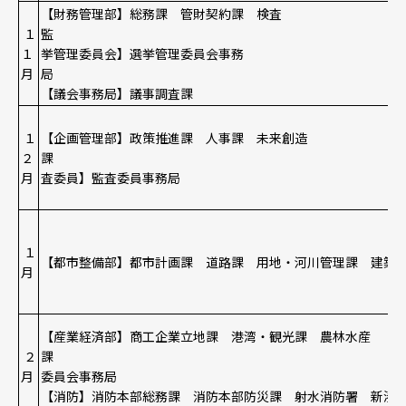
【財務管理部】総務課 管財契約課 検査
１
監 
１
挙管理委員会】選挙管理委員会事務
月
【議会事務局】議事調査課
１
【企画管理部】政策推進課 人事課 未来創造
２
課 
月
査委員】監査委員事務局
１
【都市整備部】都市計画課 道路課 用地・河川管理課 建築
月
【産業経済部】商工企業立地課 港湾・観光課 農林水産
２
課 【農業委
月
委員会事務局
【消防】消防本部総務課 消防本部防災課 射水消防署 新湊