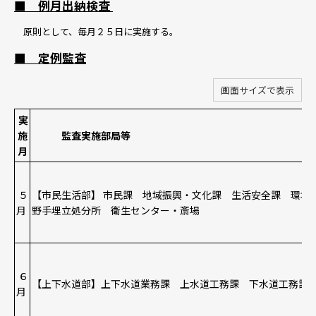
■ 例月出納検査
原則として、毎月２５日に実施する。
■ 定例監査
画面サイズで表示
実
施
監査実施部局等
月
５
【市民生活部】 市民課 地域振興・文化課 生活安全課 環
月
野手埋立処分所 衛生センター・斎場
６
【上下水道部】上下水道業務課 上水道工務課 下水道工務課
月