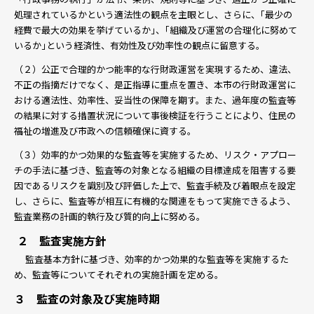
処理されているかという適法性の観点を主眼とし、さらに、｢最少の
経費で最大の効果を挙げているか｣、｢組織及び運営の合理化に努めて
いるか｣という経済性、有効性及び効率性の観点に留意する。
（２）公正で合理的かつ能率的な行財政運営を実現するため、違法、
不正の指摘だけでなく、是正指導に重点を置き、本市の行財政運営に
おける適法性、効率性、妥当性の保障を期す。また、過年度の監査等
の結果に対する措置状況について事後検証を行うことにより、住民の
福祉の増進及び市政への信頼確保に資する。
（３）効率的かつ効果的な監査等を実施するため、リスク・アプロー
チの手法に基づき、監査等の対象となる組織の目標達成を阻害する要
因であるリスクを識別及び評価した上で、監査手続及び着眼点を設定
し、さらに、監査等が相互に有機的な関連をもって実施できるよう、
監査業務の計画的執行及び質的向上に努める。
２ 監査実施方針
監査基本方針に基づき、効率的かつ効果的な監査等を実施するた
め、監査等についてそれぞれの実施計画を定める。
３ 監査の対象及び実施時期