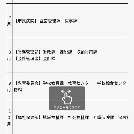
７
【市民病院】 経営管理課 医事課
月
８
【財務管理部】財政課 課税課 収納対策課
月
【会計管理者】会計課
９
【教育委員会】学校教育課 教育センター 学校給食センター
月
物館
スクロールできます
１
０
【福祉保健部】地域福祉課 社会福祉課 介護保険課 保険
月