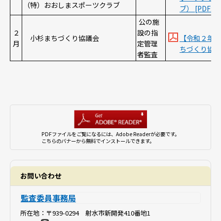
（特）おおしまスポーツクラブ
ブ） [PDF:23
公の施
２
設の指
小杉まちづくり協議会
【令和２年２
月
定管理
ちづくり協議会）
者監査
PDFファイルをご覧になるには、Adobe Readerが必要です。
こちらのバナーから無料でインストールできます。
お問い合わせ
監査委員事務局
所在地：
〒939-0294 射水市新開発410番地1