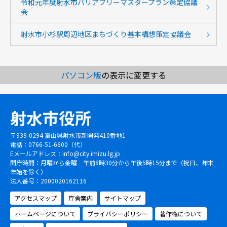
令和元年度射水市バリアフリーマスタープラン策定協議
会
射水市小杉駅周辺地区まちづくり基本構想策定協議会
パソコン版
の表示に変更する
射水市役所
〒939-0294 富山県射水市新開発410番地1
電話：0766-51-6600（代）
Eメールアドレス：
info@city.imizu.lg.jp
開庁時間：月曜から金曜 午前8時30分から午後5時15分まで（祝日、年末
年始を除く）
法人番号：2000020162116
アクセスマップ
庁舎案内
サイトマップ
ホームページについて
プライバシーポリシー
著作権について