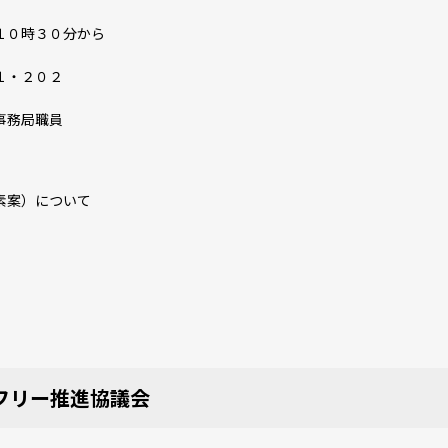
１０時３０分から
１・２０２
事務局職員
素案）について
フリー推進協議会