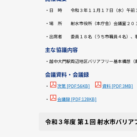
・日 時 令和３年１１月１７日（水）午前
・場 所 射水市役所（本庁舎）会議室２０
・出席者 委員１８名（うち市職員４名）、
主な協議内容
・越中大門駅周辺地区バリアフリー基本構想（
会議資料・会議録
・
次第 [PDF:56KB]
資料 [PDF:3MB]
・
会議録 [PDF:128KB]
令和３年度 第１回 射水市バリア