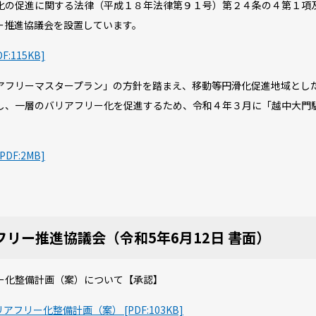
の促進に関する法律（平成１８年法律第９１号）第２４条の４第１項
ー推進協議会を設置しています。
115KB]
フリーマスタープラン」の方針を踏まえ、移動等円滑化促進地域とし
し、一層のバリアフリー化を促進するため、令和４年３月に「越中大門
F:2MB]
フリー推進協議会（令和5年6月12日 書面）
ー化整備計画（案）について【承認】
リー化整備計画（案） [PDF:103KB]