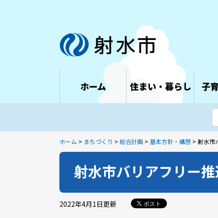
ホーム
住まい・暮らし
子
ホーム
>
まちづくり
>
総合計画
>
基本方針・構想
> 射水
射水市バリアフリー推
2022年4月1日
更新
ポスト