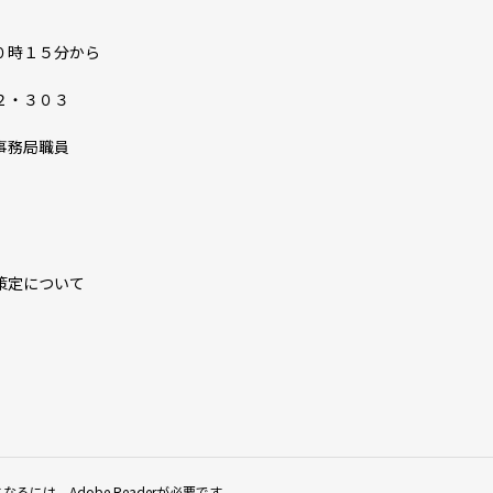
０時１５分から
２・３０３
事務局職員
策定について
なるには、Adobe Readerが必要です。