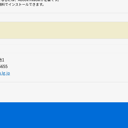
無料でインストールできます。
地1
6655
.lg.jp