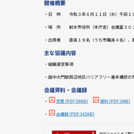
開催概要
・日 時 令和３年８月１１日（水）午前１
・場 所 射水市役所（本庁舎）会議室３０
・出席者 委員１９名（うち市職員４名）、
主な協議内容
・組織運営事項
・越中大門駅周辺地区バリアフリー基本構想の
会議資料・会議録
・
次第 [PDF:59KB]
資料 [PDF:3MB]
・
会議録 [PDF:143KB]
PDFファイルをご覧に