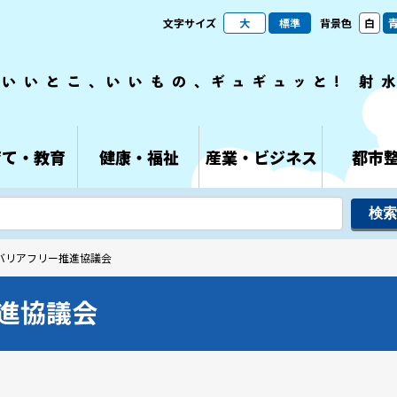
文字サイズ
大
標準
背景色
白
育て・教育
健康・福祉
産業・ビジネス
都市
市バリアフリー推進協議会
進協議会