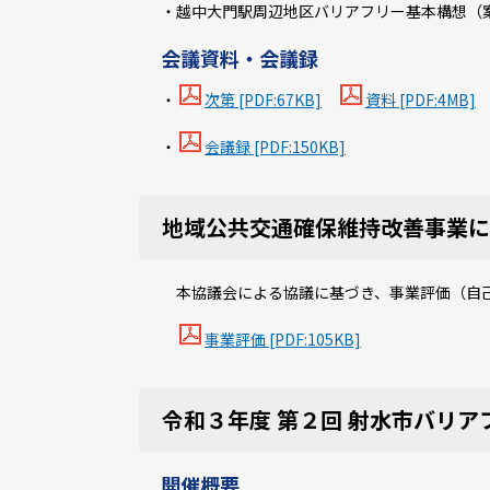
・越中大門駅周辺地区バリアフリー基本構想（
会議資料・会議録
・
次第 [PDF:67KB]
資料 [PDF:4MB]
・
会議録 [PDF:150KB]
地域公共交通確保維持改善事業
本協議会による協議に基づき、事業評価（自
事業評価 [PDF:105KB]
令和３年度 第２回 射水市バリア
開催概要