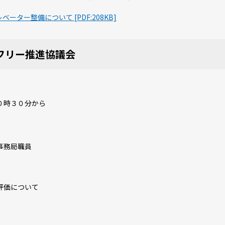
ター整備について [PDF:208KB]
フリー推進協議会
０時３０分から
事務局職員
評価について