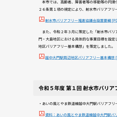
本市では、高齢者、障害者等の移動等の円滑化
２６条第１項の規定により、射水市バリアフリ
射水市バリアフリー推進協議会設置要綱 [PDF:
また、令和２年３月に策定した「射水市バリア
門・大島地区における具体的な事業目標を設定
地区バリアフリー基本構想」を策定しました。
越中大門駅周辺地区バリアフリー基本構想 [PD
令和５年度 第１回 射水市バリア
・あいの風とやま鉄道線越中大門駅バリアフリ
資料：あいの風とやま鉄道線越中大門駅バリアフ