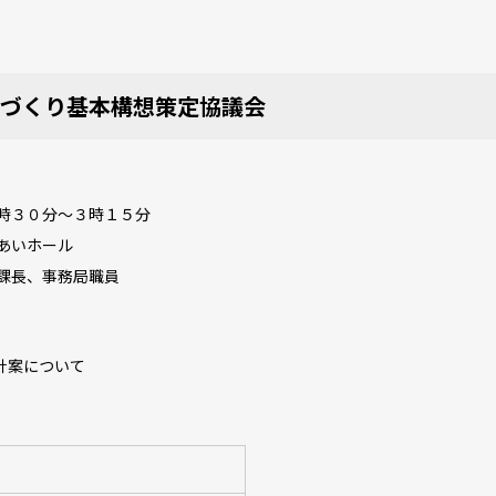
づくり基本構想策定協議会
時３０分～３時１５分
あいホール
課長、事務局職員
針案について