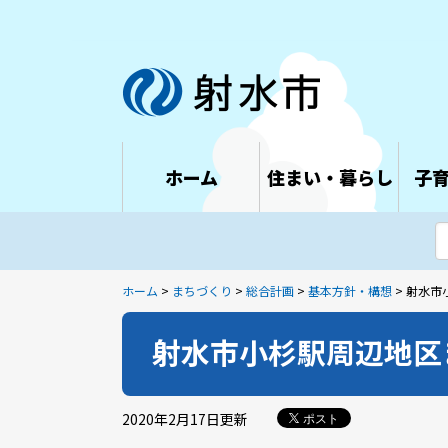
ホーム
住まい・暮らし
子
ホーム
>
まちづくり
>
総合計画
>
基本方針・構想
> 射水
射水市小杉駅周辺地区
2020年2月17日
更新
ポスト