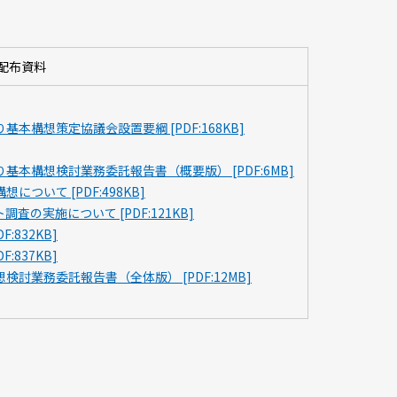
配布資料
構想策定協議会設置要綱 [PDF:168KB]
本構想検討業務委託報告書（概要版） [PDF:6MB]
いて [PDF:498KB]
の実施について [PDF:121KB]
832KB]
837KB]
討業務委託報告書（全体版） [PDF:12MB]