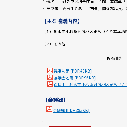
・ 場所 射水市役所本庁舎 ３階 会議室３
・ 出席者 委員１０名 〔市側〕関係部局長、
【主な協議内容】
（１）射水市小杉駅周辺地区まちづくり基本構
（２）その他
配布資料
議事次第 [PDF:43KB]
協議会名簿 [PDF:96KB]
資料１ 射水市小杉駅周辺地区まちづくり基本
【会議録】
会議録 [PDF:385KB]