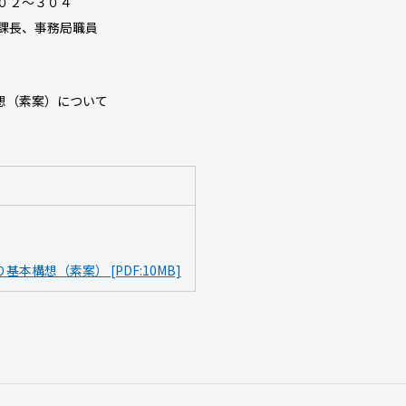
０２～３０４
課長、事務局職員
想（素案）について
構想（素案） [PDF:10MB]