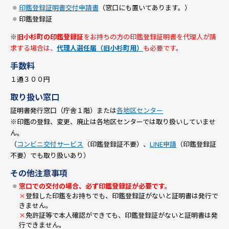
印鑑登録証明書交付申請書
（窓口にも置いてあります。）
印鑑登録証
※
旧小杉町の印鑑登録証
をお持ちの方の印鑑登録証明書を代理人が請
求する場合は、
代理人選任届（旧小杉町用）
も必要です。
手数料
１通３００円
取り扱い窓口
証明書発行窓口（庁舎１階）または
各地区センター
※印鑑の登録、変更、廃止は各地区センターでは取り扱いしていませ
ん。
（
コンビニ交付サービス
（印鑑登録証不要）、
LINE申請
（印鑑登録証
不要）でも取り扱いあり）
その他注意事項
窓口での交付の場合、必ず印鑑登録証が必要です。
×
登録した印鑑をお持ちでも、印鑑登録証がないと証明書は発行で
きません。
×
免許証等で本人確認ができても、印鑑登録証がないと証明書は発
行できません。