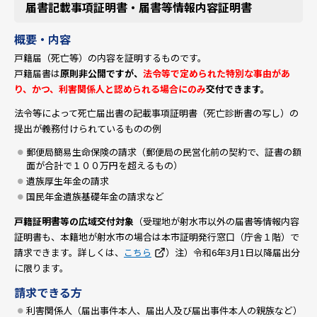
届書記載事項証明書・届書等情報内容証明書
概要・内容
戸籍届（死亡等）の内容を証明するものです。
戸籍届書は
原則非公開ですが、
法令等で定められた特別な事由があ
り、かつ、利害関係人と認められる場合にのみ
交付できます。
法令等によって死亡届出書の記載事項証明書（死亡診断書の写し）の
提出が義務付けられているものの例
郵便局簡易生命保険の請求（郵便局の民営化前の契約で、証書の額
面が合計で１００万円を超えるもの）
遺族厚生年金の請求
国民年金遺族基礎年金の請求など
戸籍証明書等の広域交付
対象
（受理地が射水市以外の届書等情報内容
証明書も、本籍地が射水市の場合は本市証明発行窓口（庁舎１階）で
請求できます。詳しくは、
こちら
）注）令和6年3月1日以降届出分
に限ります。
請求できる方
利害関係人（届出事件本人、届出人及び届出事件本人の親族など）