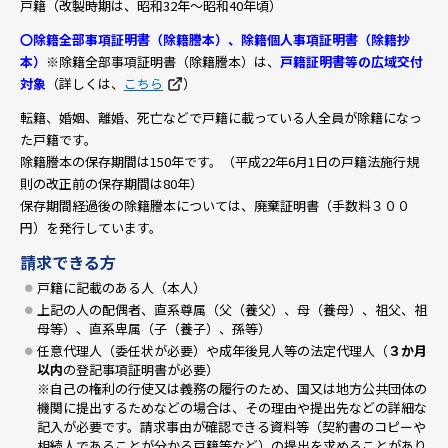
戸籍（改製時期は、昭和32年～昭和40年頃）
〇除籍全部事項証明書（除籍謄本）、除籍個人事項証明書（除籍抄
本）
※除籍全部事項証明書（除籍謄本）は、
戸籍証明書等の広域交付
対象
（詳しくは、
こちら
）
転籍、婚姻、離婚、死亡などで戸籍に載っている人全員が除籍になっ
た戸籍です。
除籍謄本の保存期間は150年です。（平成22年6月1日の戸籍法施行規
則の改正前の保存期間は80年）
保存期間経過後の除籍謄本については、廃棄証明書（手数料３００
円）を発行しています。
請求できる方
戸籍に記載のある人（本人）
上記の人の配偶者、直系尊属（父（養父）、母（養母）、祖父、祖
母等）、直系卑属（子（養子）、孫等）
任意代理人（委任状が必要）や成年後見人等の法定代理人（
３か月
以内
の登記事項証明書が必要）
※自己の権利の行使又は義務の履行のため、国又は地方公共団体の
機関に提出するためなどの場合は、その理由や提出先などの詳細な
記入が必要です。請求事由が確認できる資料等（契約書のコピーや
相続人であることが分かる戸籍等など）の提出を求めることがあり