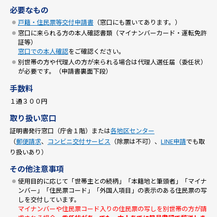
必要なもの
戸籍・住民票等交付申請書
（窓口にも置いてあります。）
窓口に来られる方の本人確認書類（マイナンバーカード・運転免許
証等）
窓口での本人確認
をご確認ください。
別世帯の方や代理人の方が来られる場合は代理人選任届（委任状）
が必要です。（申請書裏面下段）
手数料
１通３００円
取り扱い窓口
証明書発行窓口（庁舎１階）または
各地区センター
（
郵便請求
、
コンビニ交付サービス
（除票は不可）、
LINE申請
でも取
り扱いあり）
その他注意事項
使用目的に応じて「世帯主との続柄」「本籍地と筆頭者」「マイナ
ンバー」「住民票コード」「外国人項目」の表示のある住民票の写
しを交付しています。
マイナンバーや住民票コード入りの住民票の写しを別世帯の方が請