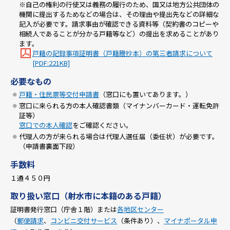
※自己の権利の行使又は義務の履行のため、国又は地方公共団体の
機関に提出するためなどの場合は、その理由や提出先などの詳細な
記入が必要です。請求事由が確認できる資料等（契約書のコピーや
相続人であることが分かる戸籍等など）の提出を求めることがあり
ます。
戸籍の記録事項証明書（戸籍謄抄本）の第三者請求について
[PDF:221KB]
必要なもの
戸籍・住民票等交付申請書
（窓口にも置いてあります。）
窓口に来られる方の本人確認書類（マイナンバーカード・運転免許
証等）
窓口での本人確認
をご確認ください。
代理人の方が来られる場合は代理人選任届（委任状）が必要です。
（申請書裏面下段）
手数料
１通４５０円
取り扱い窓口（射水市に本籍のある戸籍）
証明書発行窓口（庁舎１階）または
各地区センター
（
郵便請求
、
コンビニ交付サービス
（条件あり）、
マイナポータル申