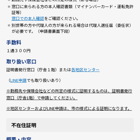
窓口に来られる方の本人確認書類（マイナンバーカード・運転免許
証等）
窓口での本人確認
をご確認ください。
別世帯の方や代理人の方が来られる場合は代理人選任届（委任状）
が必要です。（申請書裏面下段）
手数料
１通３００円
取り扱い窓口
証明書発行窓口（庁舎１階）または
各地区センター
（
LINE申請
でも取り扱いあり）
※勤務先や保険会社などの所定の様式に証明するものは、証明書発行
窓口（庁舎1階）で申請してください。
※地区センターおよびLINE申請は、市の様式による証明になります。
不在住証明
概要・内容