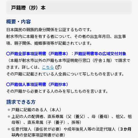
戸籍謄（抄）本
概要・内容
日本国民の親族的身分関係を公証するものです。
射水市内に本籍を有する者について、その者の出生年月日、出生事
項、親子関係、婚姻事項等が記載されています。
〇戸籍全部事項証明書（戸籍謄本）
：
戸籍証明書等の広域交付
対象
（本籍が射水市以外の戸籍も本市証明発行窓口（庁舎１階）で請求で
きます。詳しくは、
こちら
）
その戸籍に記載されている人全員について写したものを言います。
〇戸籍個人事項証明書（戸籍抄本）
その戸籍から必要とする人のみを写したものを言います。
請求できる方
戸籍に記載のある人（本人）
上記の人の配偶者、直系尊属（父（養父）、母（養母）、祖父、祖
母等）、直系卑属（子（養子）、孫等）
任意代理人（委任状が必要）や成年後見人等の法定代理人（
３か月
以内
の登記事項証明書が必要）