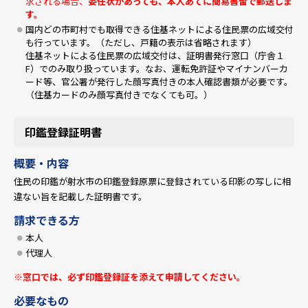
求される場合、
委任状があっても、本人あてに簡易書留で郵送しま
す。
国内どの市町村でも取得できる住基ネットによる住民票の広域交付
も行っています。（ただし、戸籍の表示は省略されます）
住基ネットによる住民票の広域交付は、証明書発行窓口（庁舎１
F）でのみ取り扱っています。なお、運転免許証やマイナンバーカ
ード等、官公署が発行した顔写真付きの本人確認書類が必要です。
（住基カードのみ顔写真付きでなくても可。）
印鑑登録証明書
概要・内容
住民の印鑑が射水市の印鑑登録原票に登録されている印影の写しに相
違ない旨を記載した証明書です。
請求できる方
本人
代理人
※窓口では、必ず印鑑登録証を添えて申請してください。
必要なもの