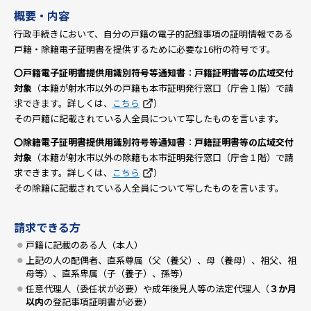
概要・内容
行政手続きにおいて、自分の戸籍の電子的記録事項の証明情報である
戸籍・除籍電子証明書を提供するために必要な16桁の符号です。
〇戸籍電子証明書提供用識別符号等通知書
：
戸籍証明書等の広域交付
対象
（本籍が射水市以外の戸籍も本市証明発行窓口（庁舎１階）で請
求できます。詳しくは、
こちら
）
その戸籍に記載されている人全員について写したものを言います。
〇除籍電子証明書提供用識別符号等通知書
：
戸籍証明書等の広域交付
対象
（本籍が射水市以外の除籍も本市証明発行窓口（庁舎１階）で請
求できます。詳しくは、
こちら
）
その除籍に記載されている人全員について写したものを言います。
請求できる方
戸籍に記載のある人（本人）
上記の人の配偶者、直系尊属（父（養父）、母（養母）、祖父、祖
母等）、直系卑属（子（養子）、孫等）
任意代理人（委任状が必要）や成年後見人等の法定代理人（
３か月
以内
の登記事項証明書が必要）