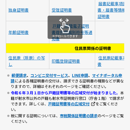
届書記載事項証
独身証明書
受理証明書
書・届書等情報内
証明書
戸籍・除籍電子証明
年齢証明書
書提供用識別符号等通
スクロールできます
知書
住民票関係の証明書
住民票（除票）の写
住民票記載事項
印鑑登録証明書
し
書
郵便請求
、
コンビニ交付サービス
、
LINE申請
、
マイナポータル申
請
による各種証明書の交付は、請求できる証明書の種類などが異な
りますので、詳細はそれぞれのページをご確認ください。
令和６年３月１日から戸籍証明書等の広域交付が始まりました。
本
籍が射水市以外の戸籍も射水市証明発行窓口（庁舎１階）で請求が
できます。詳しくは、
戸籍証明書等の広域交付
をご覧くださ
い。
税に関する証明については、
市税関係証明書の請求
のページをご覧
ください。