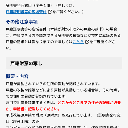
証明書発行窓口（庁舎１階）（詳しくは、
戸籍証明書等の広域交付
をご覧ください。）
その他注意事項
戸籍証明書等の広域交付（本籍が射水市以外の戸籍の請求）の場合
は、申請できる方や請求できる証明書の種類などが市内に本籍のある
戸籍の請求とは異なりますので詳しくは
こちら
をご確認くださ
い。
戸籍附票の写し
概要・内容
戸籍が編製されてからの住所の異動が記録されています。
戸籍の改製や婚姻などにより戸籍が異動している場合は、その時点ま
での住所の異動が記録されています。
窓口で附票を請求するときは、
どこからどこまでの住所の記載が必要
か、申請書に記載してください。
平成改製原戸籍の附票（原附票）も発行しています。（証明書発行窓
口（庁舎１階）のみ）
コンピュータ化前の除籍謄本の附票（除附票）は、保存期間を経過し