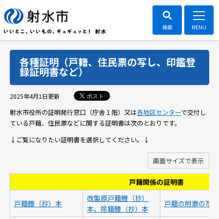
各種証明（戸籍、住民票の写し、印鑑登
録証明書など）
ポスト
2025年4月1日
更新
射水市役所の証明発行窓口（庁舎１階）又は
各地区センター
で交付し
ている戸籍、住民票などに関する証明書は次のとおりです。
↓ご覧になりたい証明書を選択してください。↓
画面サイズで表示
戸籍関係の証明書
改製原戸籍謄（抄）
戸籍謄（抄）本
戸籍の附票の写し
本、除籍謄（抄）本