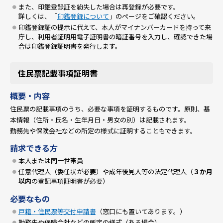
また、印鑑登録証を紛失した場合は再登録が必要です。
詳しくは、「
印鑑登録について
」のページをご確認ください。
印鑑登録証の提示に代えて、本人がマイナンバーカードを持って来
庁し、利用者証明用電子証明書の暗証番号を入力し、確認できた場
合は印鑑登録証明書を発行します。
住民票記載事項証明書
概要・内容
住民票の記載事項のうち、必要な事項を証明するものです。原則、基
本情報（住所・氏名・生年月日・男女の別）は記載されます。
勤務先や保険会社などの所定の様式に証明することもできます。
請求できる方
本人または同一世帯員
任意代理人（委任状が必要）や成年後見人等の法定代理人（
３か月
以内
の登記事項証明書が必要）
必要なもの
戸籍・住民票等交付申請書
（窓口にも置いてあります。）
勤務先や保険会社などの所定の様式（ある場合）