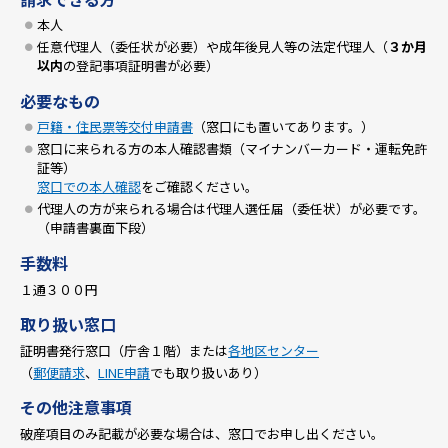
本人
任意代理人（委任状が必要）や成年後見人等の法定代理人（
３か月
以内
の登記事項証明書が必要）
必要なもの
戸籍・住民票等交付申請書
（窓口にも置いてあります。）
窓口に来られる方の本人確認書類（マイナンバーカード・運転免許
証等）
窓口での本人確認
をご確認ください。
代理人の方が来られる場合は代理人選任届（委任状）が必要です。
（申請書裏面下段）
手数料
１通３００円
取り扱い窓口
証明書発行窓口（庁舎１階）または
各地区センター
（
郵便請求
、
LINE申請
でも取り扱いあり）
その他注意事項
破産項目のみ記載が必要な場合は、窓口でお申し出ください。