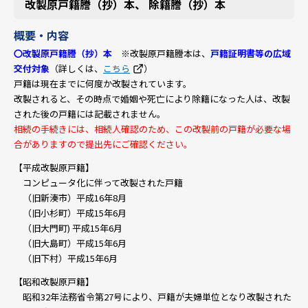
改製原戸籍謄（抄）本、 除籍謄（抄）本
概要・内容
〇改製原戸籍謄（抄）本
※
改製原戸籍謄本は、
戸籍証明書等の広域
交付
対象
（詳しくは、
こちら
）
戸籍は現在までに何度か改製されています。
改製されると、その時点で婚姻や死亡により除籍になった人は、改製
された後の戸籍には記載されません。
相続の手続きには、相続人確認のため、この改製前の戸籍が必要な場
合がありますので提出先にご確認ください。
【平成改製原戸籍】
コンピュータ化に伴って改製された戸籍
（旧新湊市）平成16年8月
（旧小杉町）平成15年6月
（旧大門町) 平成15年6月
（旧大島町）平成15年6月
（旧下村）平成15年6月
【昭和改製原戸籍】
昭和32年法務省令第27号により、戸籍が夫婦単位となり改製された