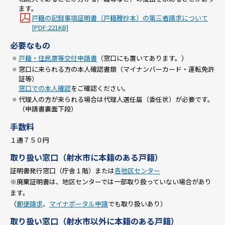
ます。
戸籍の記録事項証明書（戸籍謄抄本）の第三者請求について
[PDF:221KB]
必要なもの
戸籍・住民票等交付申請書
（窓口にも置いてあります。）
窓口に来られる方の本人確認書類（マイナンバーカード・運転免許
証等）
窓口での本人確認
をご確認ください。
代理人の方が来られる場合は代理人選任届（委任状）が必要です。
（申請書裏面下段）
手数料
１通７５０円
取り扱い窓口（射水市に本籍のある戸籍）
証明書発行窓口（庁舎１階）または
各地区センター
※廃棄証明書は、地区センターでは一部取り扱っていない場合があり
ます。
（
郵便請求
、
マイナポータル申請
でも取り扱いあり）
取り扱い窓口（射水市以外に本籍のある戸籍）