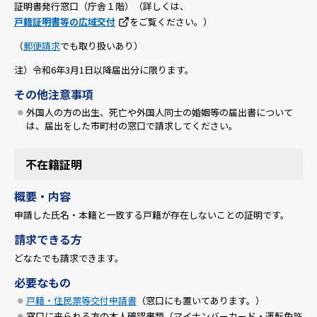
証明書発行窓口（庁舎１階）（詳しくは、
戸籍証明書等の広域交付
をご覧ください。）
（
郵便請求
でも取り扱いあり）
注）令和6年3月1日以降届出分に限ります。
その他注意事項
外国人の方の出生、死亡や外国人同士の婚姻等の届出書について
は、届出をした市町村の窓口で請求してください。
不在籍証明
概要・内容
申請した氏名・本籍と一致する戸籍が存在しないことの証明です。
請求できる方
どなたでも請求できます。
必要なもの
戸籍・住民票等交付申請書
（窓口にも置いてあります。）
窓口に来られる方の本人確認書類（マイナンバーカード・運転免許