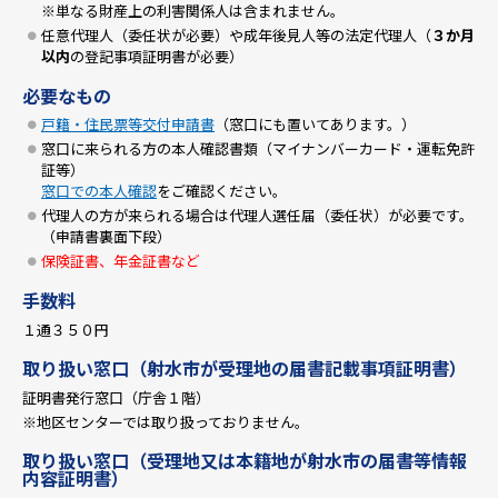
※単なる財産上の利害関係人は含まれません。
任意代理人（委任状が必要）や成年後見人等の法定代理人（
３か月
以内
の登記事項証明書が必要）
必要なもの
戸籍・住民票等交付申請書
（窓口にも置いてあります。）
窓口に来られる方の本人確認書類（マイナンバーカード・運転免許
証等）
窓口での本人確認
をご確認ください。
代理人の方が来られる場合は代理人選任届（委任状）が必要です。
（申請書裏面下段）
保険証書、年金証書など
手数料
１通３５０円
取り扱い窓口（射水市が受理地の届書記載事項証明書）
証明書発行窓口（庁舎１階）
※地区センターでは取り扱っておりません。
取り扱い窓口（受理地又は本籍地が射水市の届書等情報
内容証明書）