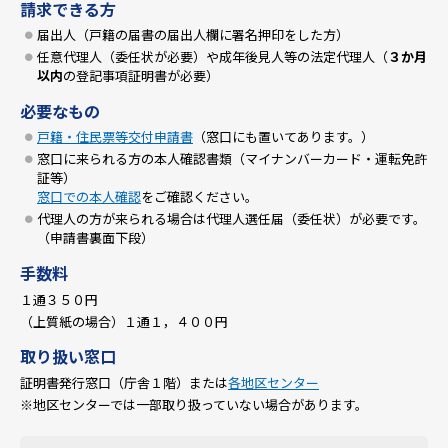
請求できる方
届出人（戸籍の届書の届出人欄に署名押印をした方）
任意代理人（委任状が必要）や成年後見人等の法定代理人（
３か月
以内
の登記事項証明書が必要）
必要なもの
戸籍・住民票等交付申請書
（窓口にも置いてあります。）
窓口に来られる方の本人確認書類（マイナンバーカード・運転免許
証等）
窓口での本人確認
をご確認ください。
代理人の方が来られる場合は代理人選任届（委任状）が必要です。
（申請書裏面下段）
手数料
１通３５０円
（上質紙の場合）１通１，４００円
取り扱い窓口
証明書発行窓口（庁舎１階）または
各地区センター
※地区センターでは一部取り扱っていない場合があります。