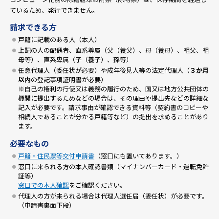
ているため、発行できません。
請求できる方
戸籍に記載のある人（本人）
上記の人の配偶者、直系尊属（父（養父）、母（養母）、祖父、祖
母等）、直系卑属（子（養子）、孫等）
任意代理人（委任状が必要）や成年後見人等の法定代理人（
３か月
以内
の登記事項証明書が必要）
※自己の権利の行使又は義務の履行のため、国又は地方公共団体の
機関に提出するためなどの場合は、その理由や提出先などの詳細な
記入が必要です。請求事由が確認できる資料等（契約書のコピーや
相続人であることが分かる戸籍等など）の提出を求めることがあり
ます。
必要なもの
戸籍・住民票等交付申請書
（窓口にも置いてあります。）
窓口に来られる方の本人確認書類（マイナンバーカード・運転免許
証等）
窓口での本人確認
をご確認ください。
代理人の方が来られる場合は代理人選任届（委任状）が必要です。
（申請書裏面下段）