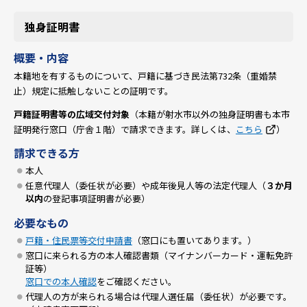
独身証明書
概要・内容
本籍地を有するものについて、戸籍に基づき民法第732条（重婚禁
止）規定に抵触しないことの証明です。
戸籍証明書等の広域交付
対象
（本籍が射水市以外の独身証明書も本市
証明発行窓口（庁舎１階）で請求できます。詳しくは、
こちら
）
請求できる方
本人
任意代理人（委任状が必要）や成年後見人等の法定代理人（
３か月
以内
の登記事項証明書が必要）
必要なもの
戸籍・住民票等交付申請書
（窓口にも置いてあります。）
窓口に来られる方の本人確認書類（マイナンバーカード・運転免許
証等）
窓口での本人確認
をご確認ください。
代理人の方が来られる場合は代理人選任届（委任状）が必要です。