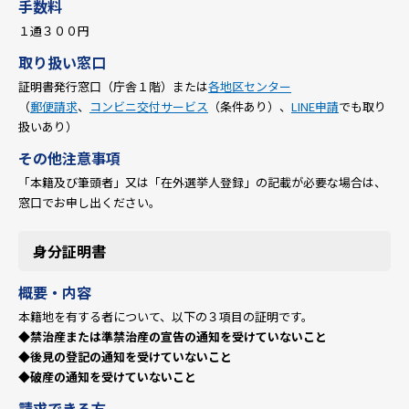
手数料
１通３００円
取り扱い窓口
証明書発行窓口（庁舎１階）または
各地区センター
（
郵便請求
、
コンビニ交付サービス
（条件あり）、
LINE申請
でも取り
扱いあり）
その他注意事項
「本籍及び筆頭者」又は「在外選挙人登録」の記載が必要な場合は、
窓口でお申し出ください。
身分証明書
概要・内容
本籍地を有する者について、以下の３項目の証明です。
◆禁治産または準禁治産の宣告の通知を受けていないこと
◆後見の登記の通知を受けていないこと
◆破産の通知を受けていないこと
請求できる方