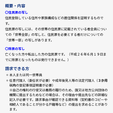
概要・内容
〇住民票の写し
住民登録している住所や家族構成などの居住関係を証明するもので
す。
住民票の写しには、その世帯の住民票に記載されている者全員につい
ての「世帯全部」の写しと、住民票を必要とする者だけについての
「世帯一部」の写しがあります。
〇除票の写し
亡くなった方や転出した方の住民票です。（平成２６年６月１９日ま
でに除票となったものは発行できません。）
請求できる方
本人または同一世帯員
任意代理人（委任状が必要）や成年後見人等の法定代理人（
３か月
以内
の登記事項証明書が必要）
※自己の権利の行使又は義務の履行のため、国又は地方公共団体の
機関に提出するためなどの場合は、その理由や提出先などの詳細な
記入が必要です。請求事由が確認できる資料等（契約書のコピーや
相続人であることが分かる戸籍等など）の提出を求めることがあり
ます。