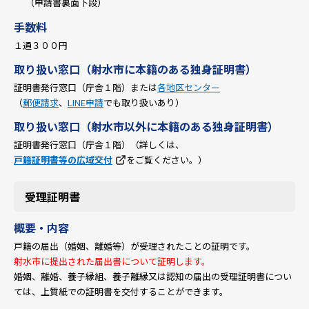
（申請書裏面下段）
手数料
１通３００円
取り扱い窓口（射水市に本籍のある独身証明書）
証明書発行窓口（庁舎１階）または
各地区センター
（
郵便請求
、
LINE申請
でも取り扱いあり）
取り扱い窓口（射水市以外に本籍のある独身証明書）
証明書発行窓口（庁舎１階）（詳しくは、
戸籍証明書等の広域交付
をご覧ください。）
受理証明書
概要・内容
戸籍の届出（婚姻、離婚等）が受理されたことの証明です。
射水市に提出された届出書について証明します。
婚姻、離婚、養子縁組、養子離縁又は認知の届出の受理証明書につい
ては、上質紙での証明書を交付することができます。