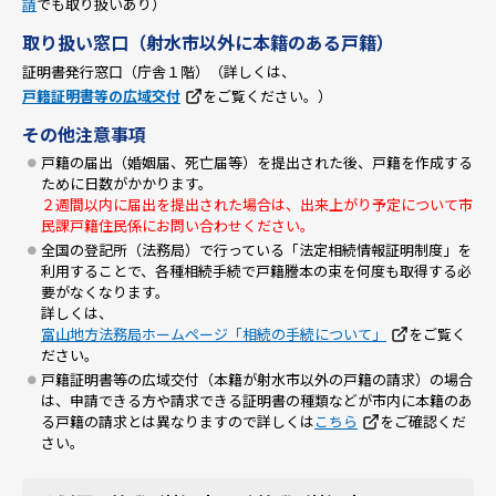
請
でも取り扱いあり）
取り扱い窓口（射水市以外に本籍のある戸籍）
証明書発行窓口（庁舎１階）（詳しくは、
戸籍証明書等の広域交付
をご覧ください。）
その他注意事項
戸籍の届出（婚姻届、死亡届等）を提出された後、戸籍を作成する
ために日数がかかります。
２週間以内に届出を提出された場合は、出来上がり予定について市
民課戸籍住民係にお問い合わせください。
全国の登記所（法務局）で行っている「法定相続情報証明制度」を
利用することで、各種相続手続で戸籍謄本の束を何度も取得する必
要がなくなります。
詳しくは、
富山地方法務局ホームページ「相続の手続について」
をご覧く
ださい。
戸籍証明書等の広域交付（本籍が射水市以外の戸籍の請求）の場合
は、申請できる方や請求できる証明書の種類などが市内に本籍のあ
る戸籍の請求とは異なりますので詳しくは
こちら
をご確認くだ
さい。