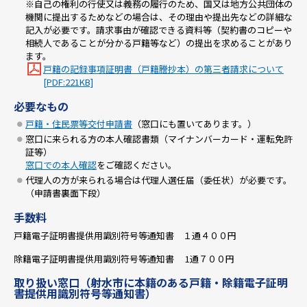
※自己の権利の行使又は義務の履行のため、国又は地方公共団体の
機関に提出するためなどの場合は、その理由や提出先などの詳細な
記入が必要です。請求事由が確認できる資料等（契約書のコピーや
相続人であることが分かる戸籍等など）の提出を求めることがあり
ます。
戸籍の記録事項証明書（戸籍謄抄本）の第三者請求について
[PDF:221KB]
必要なもの
戸籍・住民票等交付申請書
（窓口にも置いてあります。）
窓口に来られる方の本人確認書類（マイナンバーカード・運転免許
証等）
窓口での本人確認
をご確認ください。
代理人の方が来られる場合は代理人選任届（委任状）が必要です。
（申請書裏面下段）
手数料
戸籍電子証明書提供用識別符号等通知書 １通４００円
除籍電子証明書提供用識別符号等通知書 1通７００円
取り扱い窓口（射水市に本籍のある戸籍・除籍電子証明
書提供用識別符号等通知書）