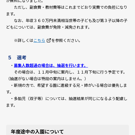
が無料になりました。
ただし、副食費・教材費等はこれまでどおり実費での負担になり
ます。
なお、年収３６０万円未満相当世帯の子ども及び第３子以降の子
どもについては、副食費が免除・減免されます。
※詳しくは
こちら
を参照ください。
５ 選考
・
募集人数超過の場合は、抽選を行います。
その場合は、１１月中旬に案内し、１１月下旬に行う予定です。
（抽選がない場合は特段の案内はしません。）
・新規の方で、希望する園に進級する兄・姉がいる場合は優先しま
す。
・多胎児（双子等）については、抽選結果が同じになるよう配慮し
ます。
年度途中の入園について