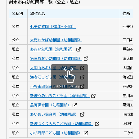
射水市内幼稚園等一覧（公立・私立）
公私別
幼稚園名
住所
公立
七美幼稚園（R8年～休園）
七美101
公立
大門わかば幼稚園（幼稚園部）
二口427
私立
あおい幼稚園（幼稚園部）
戸破440
私立
第三あおい幼稚園（幼稚園部）
南太閤山1
私立
太閤山あおい園（幼稚園部）
太閤山8
私立
海老江こども園（幼稚園部）
海老江10
スクロールできます
私立
小杉東部保育園（幼稚園部）
戸破247
私立
新湊うみいろこども園（幼稚園部）
庄川本町2
私立
黒河保育園（幼稚園部）
黒河310
私立
あいあい保育園（幼稚園部）
南太閤山1
私立
新湊つくりみちこども園（幼稚園部）
殿村115
私立
小杉西部こども園（幼稚園部）
三ケ933