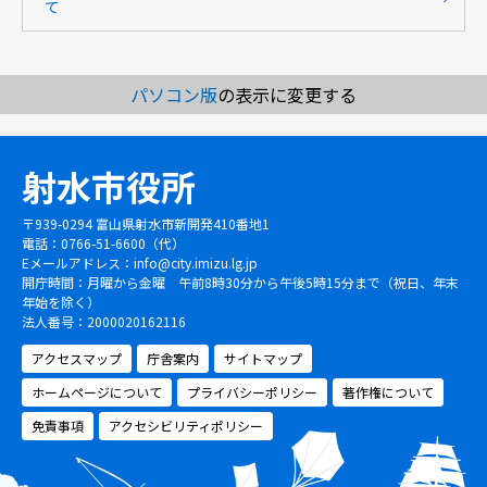
て
パソコン版
の表示に変更する
射水市役所
〒939-0294 富山県射水市新開発410番地1
電話：0766-51-6600（代）
Eメールアドレス：
info@city.imizu.lg.jp
開庁時間：月曜から金曜 午前8時30分から午後5時15分まで（祝日、年末
年始を除く）
法人番号：2000020162116
アクセスマップ
庁舎案内
サイトマップ
ホームページについて
プライバシーポリシー
著作権について
免責事項
アクセシビリティポリシー